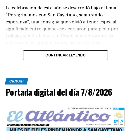
La celebración de este año se desarrolló bajo el lema
“Peregrinamos con San Cayetano, sembrando
esperanza”, una consigna que volvió a tener especial
significado entre quienes se acercaron para pedir por
trabajo, salud y bienestar. Desde muy temprano las
puertas de la capilla permanecieron abiertas.
La imagen del santo salió del santuario de Moreno al
CONTINUAR LEYENDO
6700 y fue acompañada por una multitud que recorrió
las calles del barrio. Grandes, jóvenes y niños y fieles se
sumaron al recorrido con banderas, espigas y distintas
CIUDAD
expresiones de fe.
Portada digital del día 7/8/2026
En paralelo, distintos gremios y organizaciones sociales
se sumaron bajo las consignas de paz, pan, tierra, techo
y trabajo, para visibilizar la situación de trabajadores y
desocupados.