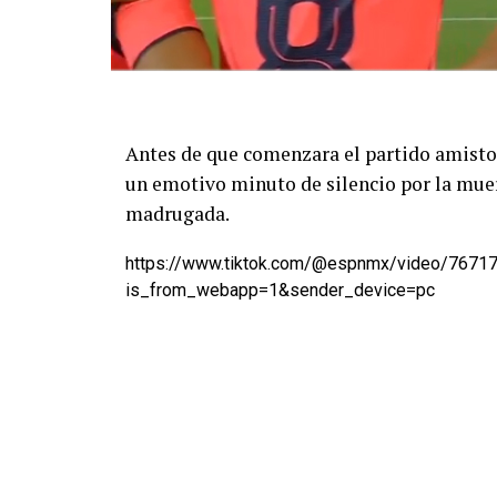
Antes de que comenzara el partido amistos
un emotivo minuto de silencio por la muer
madrugada.
https://www.tiktok.com/@espnmx/video/767
is_from_webapp=1&sender_device=pc