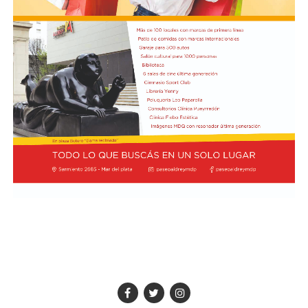
2004 durante el Congreso Agustiniano de Teología, y
fricción diplomática originada por las declaraciones
desde entonces, el estadounidense ha regresado al país
de Javier Milei hacia su par brasileño, Lula da Silva. Esta
en marzo de 2013.
situación derivó en el retiro del embajador brasileño en
Buenos Aires, Julio Bitelli.
"Varias veces tuve ocasión de conocerle y hablar con él",
recordó Prevost sobre Bergoglio. Ahora, como Papa,
Desde el Palacio del Planalto, el canciller Mauro
regresará a la Argentina con San Lorenzo a la
Vieira calificó los insultos del mandatario argentino
expectativa de una decisión del Vaticano que podría
como "graves e inaceptables". Por su parte, Brasil decidió
quedar grabada en la historia del club.
reducir su representación en el país al nivel de
encargado de negocios.
Pese a que Milei ratificó sus críticas calificando a Lula de
"corrupto", desde la Cancillería argentina intentan
preservar la relación institucional. El canciller Pablo
Quirno calificó de "lamentable" la decisión de Brasil de
bajar el nivel de su representación.
Quirno afirmó en conferencia de prensa
que Argentina decidió no llevar el conflicto a una