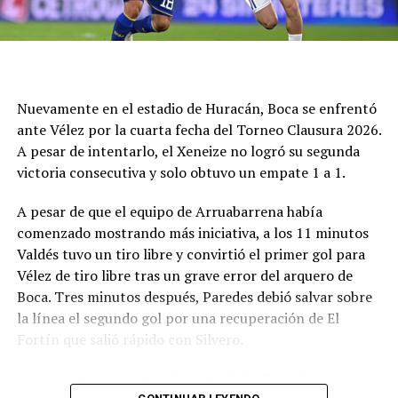
La necesidad hizo que Círculo no pudiera defenderse
tanto con la pelota y sufrió por una desventaja corta,
más que por la búsqueda del rival. Y el pitazo final fue
un festejo de desahogo, un objetivo cumplido y ahora a
buscar algo en dos fechas como visitante, frente a
Nuevamente en el estadio de Huracán, Boca se enfrentó
Deportivo Rincón el miércoles y luego en San Luis ante
ante Vélez por la cuarta fecha del Torneo Clausura 2026.
Juventud Unida Universitario.
A pesar de intentarlo, el Xeneize no logró su segunda
victoria consecutiva y solo obtuvo un empate 1 a 1.
Síntesis
A pesar de que el equipo de Arruabarrena había
Círculo Deportivo (1): Pedro Fernández; Julián Vílchez,
comenzado mostrando más iniciativa, a los 11 minutos
Facundo Rojas, Jano Martínez y Rodrigo Torres; Joaquín
Valdés tuvo un tiro libre y convirtió el primer gol para
Bassani, Francisco Grahl, Ramiro Banchio y Marco
Vélez de tiro libre tras un grave error del arquero de
Campagnaro; Rodrigo Juárez y Vicente Barberini. DT:
Boca. Tres minutos después, Paredes debió salvar sobre
Duilio Botella.
la línea el segundo gol por una recuperación de El
Fortín que salió rápido con Silvero.
Cambios: ST 13' Simón Buscaglia por Barberini, 19'
Leandro Piñeyro por Banchio y 35' Martín Gómez,
Ante la situación para el equipo de La Boca, buscaron
Branco Castelli y Ciro Rius por Torres, Campagnaro y