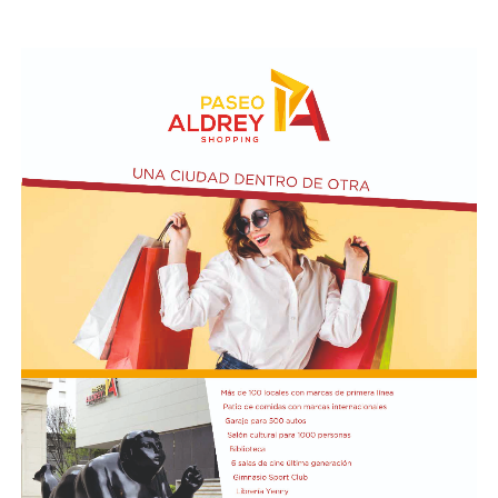
capitalizarlo en situaciones de peligro al no lograr un
circuito de pases fluido. El elenco comandado por Diego
Davove cedió terreno para golpear con ataques directos,
pero jugó lejos del arco defendido por Santiago Beltrán.
En medio de un desarrollo sin acciones de gol, el elenco
de Núñez pidió penal en una jugada en la que Ángel
Correa cayó dentro del área tras una entrada por detrás
de Nahuel Banegas.
La tónica de la primera etapa se trasladó al
complemento. River se hizo cargo de manejar el balón
en campo rival y, pese a que logró ser más punzante en
algunas ofensivas, no pudo impacientar al
arquero Felipe Zenobio. Del otro lado,
el Matador continuó con su intento de pegar con
ataques directos. Cuando el desarrollo era lento y lejos
de los arcos, Tigre se adelantó en el marcador a los 35
minutos: Aníbal Moreno perdió la pelota en la mitad de
la cancha tras una presión de Jabes Saralegui y Nacho