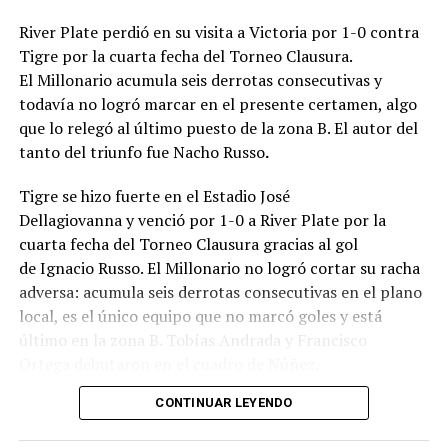
River Plate perdió en su visita a Victoria por 1-0 contra
Tigre por la cuarta fecha del Torneo Clausura.
El Millonario acumula seis derrotas consecutivas y
todavía no logró marcar en el presente certamen, algo
que lo relegó al último puesto de la zona B. El autor del
tanto del triunfo fue Nacho Russo
.
Tigre se hizo fuerte en el Estadio José
Dellagiovanna y venció por 1-0 a River Plate por la
cuarta fecha del Torneo Clausura gracias al gol
de Ignacio Russo. El Millonario no logró cortar su racha
adversa: acumula seis derrotas consecutivas en el plano
local, es el único equipo que no marcó goles y está
último en la zona B. Tobías Andrada y Francisco
Ortega debutaron en el cuadro de Núñez.
CONTINUAR LEYENDO
River monopolizó la posesión de la pelota a lo largo del
primer tiempo, aunque tuvo dificultades para