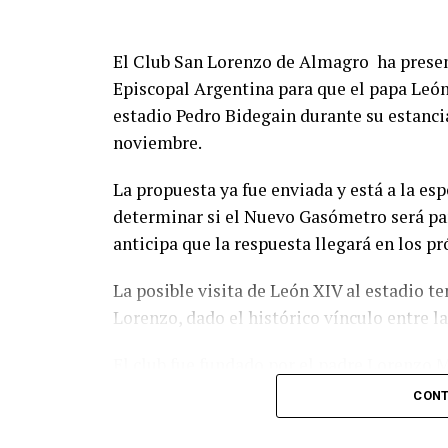
El Club San Lorenzo de Almagro ha presen
Episcopal Argentina para que el papa León
estadio Pedro Bidegain durante su estancia
noviembre.
La propuesta ya fue enviada y está a la esp
determinar si el Nuevo Gasómetro será part
anticipa que la respuesta llegará en los p
La posible visita de León XIV al estadio t
Lorenzo, dado el histórico vínculo entre la 
El club fue fundado por el padre Lorenzo 
Bergoglio, conocido hincha y uno de los s
CONT
Además, León XIV, como sucesor de Franci