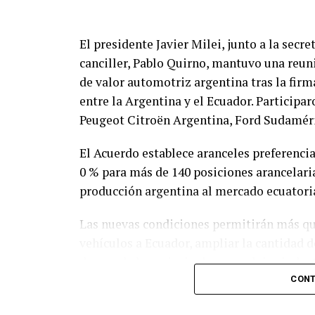
El presidente Javier Milei, junto a la secre
canciller, Pablo Quirno, mantuvo una reun
de valor automotriz argentina tras la fir
entre la Argentina y el Ecuador. Partici
Peugeot Citroën Argentina, Ford Sudamér
El Acuerdo establece aranceles preferencia
0 % para más de 140 posiciones arancelaria
producción argentina al mercado ecuatori
Las nuevas condiciones permitirán más qu
vehículos a Ecuador, ampliar la cantidad 
de uno de los principales complejos indust
CONT