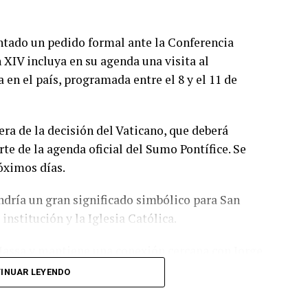
tado un pedido formal ante la Conferencia
 XIV incluya en su agenda una visita al
 en el país, programada entre el 8 y el 11 de
era de la decisión del Vaticano, que deberá
e de la agenda oficial del Sumo Pontífice. Se
róximos días.
endría un gran significado simbólico para San
institución y la Iglesia Católica.
Massa y mantiene una conexión cercana con Jorge
ocios más representativos del Ciclón.
INUAR LEYENDO
sco, podría rendir un homenaje implícito al legado