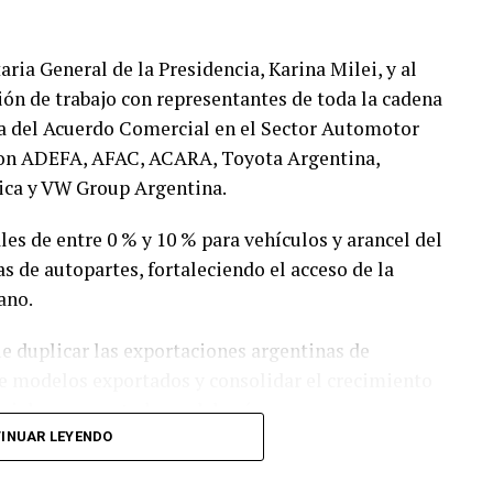
taria General de la Presidencia, Karina Milei, y al
ión de trabajo con representantes de toda la cadena
ma del Acuerdo Comercial en el Sector Automotor
paron ADEFA, AFAC, ACARA, Toyota Argentina,
ica y VW Group Argentina.
les de entre 0 % y 10 % para vehículos y arancel del
s de autopartes, fortaleciendo el acceso de la
ano.
e duplicar las exportaciones argentinas de
de modelos exportados y consolidar el crecimiento
riales y exportadores del país.
INUAR LEYENDO