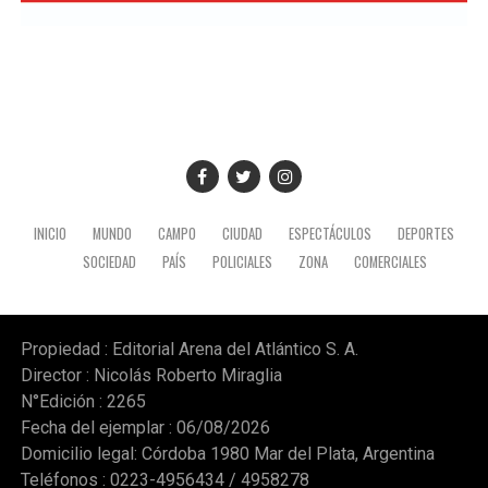
INICIO
MUNDO
CAMPO
CIUDAD
ESPECTÁCULOS
DEPORTES
SOCIEDAD
PAÍS
POLICIALES
ZONA
COMERCIALES
Propiedad : Editorial Arena del Atlántico S. A.
Director : Nicolás Roberto Miraglia
N°Edición : 2265
Fecha del ejemplar : 06/08/2026
Domicilio legal: Córdoba 1980 Mar del Plata, Argentina
Teléfonos : 0223-4956434 / 4958278