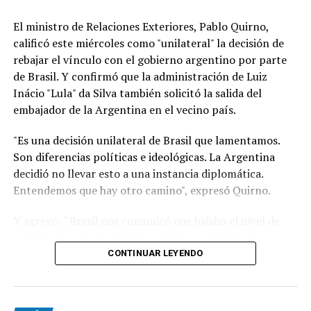
El ministro de Relaciones Exteriores, Pablo Quirno,
calificó este miércoles como "unilateral" la decisión de
rebajar el vínculo con el gobierno argentino por parte
de Brasil. Y confirmó que la administración de Luiz
Inácio "Lula" da Silva también solicitó la salida del
embajador de la Argentina en el vecino país.
"Es una decisión unilateral de Brasil que lamentamos.
Son diferencias políticas e ideológicas. La Argentina
decidió no llevar esto a una instancia diplomática.
Entendemos que hay otro camino", expresó Quirno.
Y agregó: “Brasil nos comunicó que bajaba el nivel de
relaciones a encargado de negocios y solicitó que
nuestro embajador en Brasilia (Daniel Raimondi) se
CONTINUAR LEYENDO
retire”.
"Lamentable que se quejen de injerencias en procesos