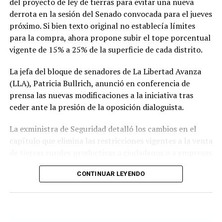
del proyecto de ley de tierras para evitar una nueva
gira que se extenderá hasta el fin de semana antes de su
derrota en la sesión del Senado convocada para el jueves
regreso a Buenos Aires.
próximo. Si bien texto original no establecía límites
para la compra, ahora propone subir el tope porcentual
vigente de 15% a 25% de la superficie de cada distrito.
La jefa del bloque de senadores de La Libertad Avanza
(LLA), Patricia Bullrich, anunció en conferencia de
prensa las nuevas modificaciones a la iniciativa tras
ceder ante la presión de la oposición dialoguista.
La exministra de Seguridad detalló los cambios en el
capítulo que elimina las restricciones vigentes a la venta
de tierras rurales productivas a ciudadanos o a empresas
de capitales extranjeros.
CONTINUAR LEYENDO
Según el nuevo dictamen, se establece un tope de 25%
de la superficie nacional y provincial a la posibilidad de
que personas físicas o jurídicas extranjeras puedan