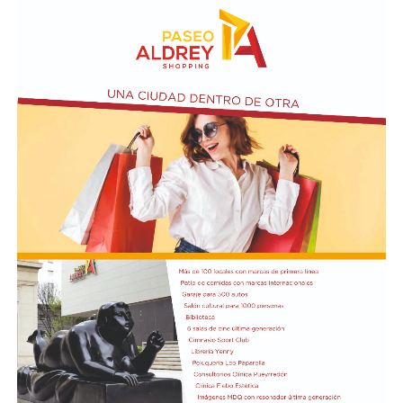
adquirir tierras productivas.
Por otro lado, la iniciativa introduce un agregado sobre
el artículo 4 de Ley N° 21.499 relacionada a las
expropiaciones.
En la conferencia de prensa acompañaron a Bullrich los
presidentes de las comisiones de Asuntos
Constitucionales, Agustín Coto (LLA-Tierra del Fuego),
y de Legislación General, Nadia Márquez (LLA-Neuquén).
FOTO: Bullrich, durante la conferencia de prensa en el
Senado. Rodrigo Néspolo/LA NACIÓN