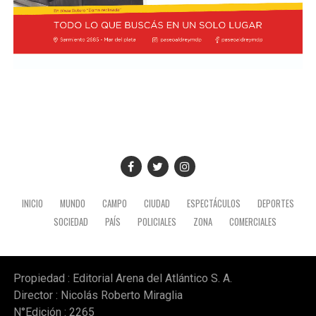
INICIO
MUNDO
CAMPO
CIUDAD
ESPECTÁCULOS
DEPORTES
SOCIEDAD
PAÍS
POLICIALES
ZONA
COMERCIALES
Propiedad : Editorial Arena del Atlántico S. A.
Director : Nicolás Roberto Miraglia
N°Edición : 2265