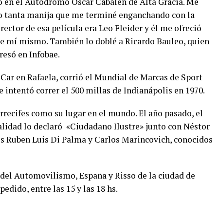
o en el Autódromo Oscar Cabalén de Alta Gracia. Me
o tanta manija que me terminé enganchando con la
irector de esa película era Leo Fleider y él me ofreció
 de mí mismo. También lo doblé a Ricardo Bauleo, quien
resó en Infobae.
Car en Rafaela, corrió el Mundial de Marcas de Sport
e intentó correr el 500 millas de Indianápolis en 1970.
rrecifes como su lugar en el mundo. El año pasado, el
lidad lo declaró «Ciudadano Ilustre» junto con Néstor
dos Ruben Luis Di Palma y Carlos Marincovich, conocidos
 del Automovilismo, España y Risso de la ciudad de
edido, entre las 15 y las 18 hs.