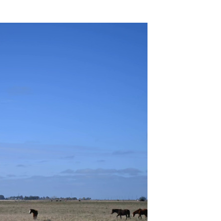
seo cultural repleto de arte y diseño local
 locales e invitados en el escenario principal,
l entretenimiento infantil con juegos e inflables.
las históricas arboledas y dejarse tentar por una
fruta de buena música es el plan perfecto para
argo.
 Artesanal (ChocoGesell)
to de 2026
e 303, Villa Gesell)
nidad y visitantes