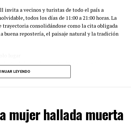
l invita a vecinos y turistas de todo el país a
lvidable, todos los días de 11:00 a 21:00 horas. La
de trayectoria consolidándose como la cita obligada
a buena repostería, el paisaje natural y la tradición
olo lugar
l talento de los mejores expositores, maestros
 de todo el país. Los asistentes podrán disfrutar de
INUAR LEYENDO
nte de la familia:
ibiciones gastronómicas sin costo a cargo de
s secretos del chocolate.
n a mujer hallada muerta
ra combinar los mejores sabores salados con
Mejor Pieza de Chocolate" y al "Mejor Postre",