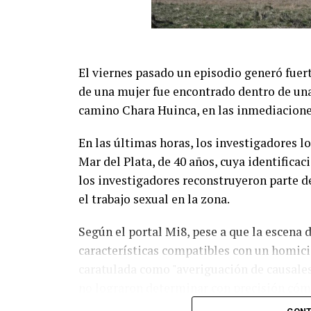
El viernes pasado un episodio generó fuer
de una mujer fue encontrado dentro de una
camino Chara Huinca, en las inmediaciones
En las últimas horas, los investigadores l
Mar del Plata, de 40 años, cuya identificac
los investigadores reconstruyeron parte d
el trabajo sexual en la zona.
Según el portal Mi8, pese a que la escena
características compatibles con un homici
caratulada como "averiguación de causales
no lograron determinar con precisión cómo