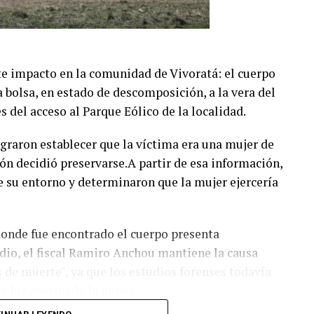
te impacto en la comunidad de Vivoratá: el cuerpo
 bolsa, en estado de descomposición, a la vera del
 del acceso al Parque Eólico de la localidad.
ograron establecer que la víctima era una mujer de
ión decidió preservarse.A partir de esa información,
e su entorno y determinaron que la mujer ejercería
 donde fue encontrado el cuerpo presenta
dio, el fiscal Ramiro Anchou mantiene la causa
 de muerte", ya que los estudios forenses todavía
 fue asesinada la mujer.