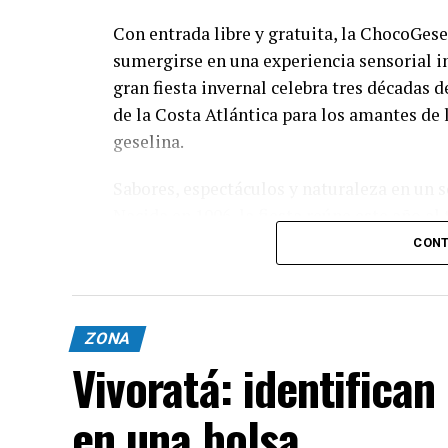
Con entrada libre y gratuita, la ChocoGesel
sumergirse en una experiencia sensorial ino
gran fiesta invernal celebra tres décadas 
de la Costa Atlántica para los amantes de l
geselina.
Sabores, espectáculos y naturaleza en un s
Nacida en 1996, la fiesta reúne este año a
chocolateros y reposteros de Villa Gesell y
CONT
un abanico de propuestas para cada integra
Clases Magistrales y Demostraciones: Exh
ZONA
reconocidos pasteleros que compartirán lo
Vivoratá: identifica
Gran Patio Cervecero: El espacio ideal pa
cervezas artesanales locales.
en una bolsa
Concursos y Premiaciones: Certamen a la "