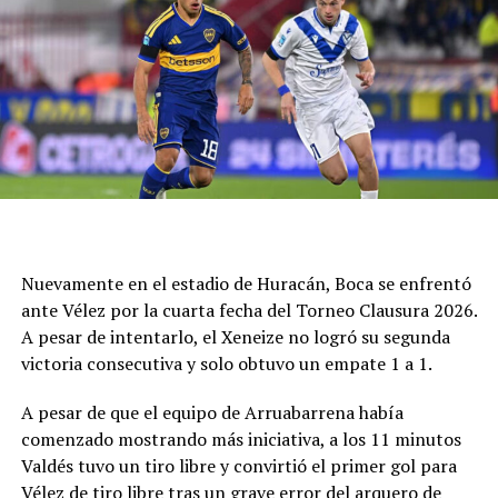
Juárez que, el autor del gol, tocó por encima del arquero
que reaccionó de gran manera para evitar un golazo.
Más allá de necesitar la igualda, los sureños querían
pero no podían y sólo inquietaron con un cabezazo de
Cucchi que controló con esfuerzo Fernández.
La necesidad hizo que Círculo no pudiera defenderse
tanto con la pelota y sufrió por una desventaja corta,
más que por la búsqueda del rival. Y el pitazo final fue
un festejo de desahogo, un objetivo cumplido y ahora a
buscar algo en dos fechas como visitante, frente a
Nuevamente en el estadio de Huracán, Boca se enfrentó
Deportivo Rincón el miércoles y luego en San Luis ante
ante Vélez por la cuarta fecha del Torneo Clausura 2026.
Juventud Unida Universitario.
A pesar de intentarlo, el Xeneize no logró su segunda
victoria consecutiva y solo obtuvo un empate 1 a 1.
Síntesis
A pesar de que el equipo de Arruabarrena había
Círculo Deportivo (1): Pedro Fernández; Julián Vílchez,
comenzado mostrando más iniciativa, a los 11 minutos
Facundo Rojas, Jano Martínez y Rodrigo Torres; Joaquín
Valdés tuvo un tiro libre y convirtió el primer gol para
Bassani, Francisco Grahl, Ramiro Banchio y Marco
Vélez de tiro libre tras un grave error del arquero de