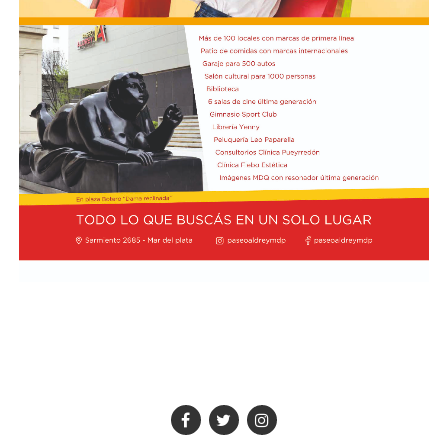
arquero Felipe Zenobio. Del otro lado,
el Matador continuó con su intento de pegar con
ataques directos. Cuando el desarrollo era lento y lejos
de los arcos, Tigre se adelantó en el marcador a los 35
minutos: Aníbal Moreno perdió la pelota en la mitad de
la cancha tras una presión de Jabes Saralegui y Nacho
Russo definió de forma perfecta al quedar mano a mano
contra Santiago Beltrán para estampar el 1-0.
Desde el arranque del segundo semestre, River quedó
eliminado de la Copa Argentina tras perder 3-1 contra
Aldosivi y cayó por 1-0 en el inicio del Clausura
contra Barracas Central, Gimnasia La Plata y Rosario
Central. Con la derrota contra el Matador por el mismo
resultado, el equipo del Chacho Coudet es el único en el
Torneo Clausura que no suma puntos —ni marcó goles—
y está último en la zona B. Además, se ubica 11° en la
Tabla Anual con 29 unidades. No gana un partido a nivel
local desde el 16 de mayo pasado, cuando venció 1-0