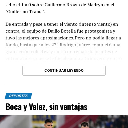
selló el 1 a 0 sobre Guillermo Brown de Madryn en el
"Guillermo Trama".
De entrada y pese a tener el viento (intenso viento) en
contra, el equipo de Duilio Botella fue protagonista y
tuvo las mejores aproximaciones. Pero no podía llegar a
fondo, hasta que a los 23', Rodrigo Juárez completó una
gran acción colectiva y metió un remate bajo antes de
entrar al área, que se le fue alejando a Grinovero y entró
contra la base del caño izquierdo.
CONTINUAR LEYENDO
Con la desventaja, la visita intentó adelantarse pero casi
no se acercaba al área de Pedro Fernández y, parecía,
que si el local acertaba en alguna contra podía lastimar.
DEPORTES
Sin embargo, lo único que pasó fue un remate de Rivero
Boca y Velez, sin ventajas
que se fue por encima del travesaño.
El complemento no tuvo muchas emociones. La más
clara fue para Círculo en una gran jugada entre Basani y