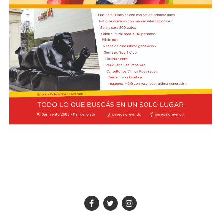
Cerebro Mágico: construyendo preguntas, respuestas y
circuitos”, a cargo de María Paula Algote. Se trata de un
taller práctico de arte, ciencia y tecnología en el que al
finalizar cada participante se lleva su propia creación
terminada. Es una actividad arancelada (incluye
materiales) destinada a niños a partir de los 6 años.
Los participantes menores de 8 años deberán asistir
acompañados por una persona adulta (menores
asistentes $12.000 y adulto acompañante $5.000). Las
entradas están disponibles en la boletería de lunes a
viernes de 14 a 19.
Asimismo, el viernes 28 a las 17:30 se realizará “Arco Iris
de Cuentos” con Lecturita Ediciones a cargo de
Margarita Luna. Consistirá en un espacio interactivo de
lectura en el que, por medio de un libro álbum, los niños
de entre 3 y 7 años junto a sus familias potencian la
imaginación y fortalecen el hábito lector. Estas tres