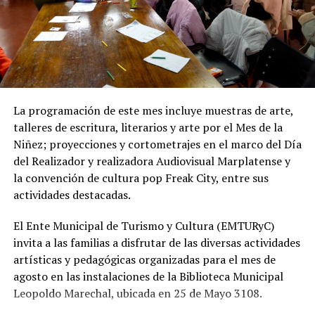
Desde OSSE destacaron que la ampliación del sistema
cloacal representa un aporte importante para la
protección ambiental, ya que permite disminuir la
utilización de pozos absorbentes y contribuye a
preservar las napas de agua subterránea, además de
mejorar las condiciones de higiene y salubridad para los
vecinos.
La programación de este mes incluye muestras de arte,
talleres de escritura, literarios y arte por el Mes de la
Tras la apertura de sobres, el expediente continuará su
Niñez; proyecciones y cortometrajes en el marco del Día
recorrido administrativo con la intervención de la
del Realizador y realizadora Audiovisual Marplatense y
Comisión de Estudio de Ofertas y Adjudicación, que
la convención de cultura pop Freak City, entre sus
tendrá a su cargo la evaluación de las propuestas
actividades destacadas.
presentadas por las empresas interesadas en ejecutar la
obra.
El Ente Municipal de Turismo y Cultura (EMTURyC)
invita a las familias a disfrutar de las diversas actividades
artísticas y pedagógicas organizadas para el mes de
agosto en las instalaciones de la Biblioteca Municipal
Leopoldo Marechal, ubicada en 25 de Mayo 3108.