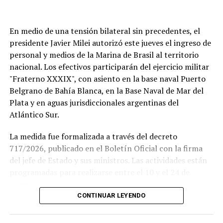
En medio de una tensión bilateral sin precedentes, el
presidente Javier Milei autorizó este jueves el ingreso de
personal y medios de la Marina de Brasil al territorio
nacional. Los efectivos participarán del ejercicio militar
"Fraterno XXXIX", con asiento en la base naval Puerto
Belgrano de Bahía Blanca, en la Base Naval de Mar del
Plata y en aguas jurisdiccionales argentinas del
Atlántico Sur.
La medida fue formalizada a través del decreto
717/2026, publicado en el Boletín Oficial con la firma
del jefe de Estado y sus ministros. Las actividades están
Si se concreta, la visita del Sumo Pontífice sería un
programadas para realizarse entre el 10 y el 24 de
hecho histórico tanto para la institución como para el
agosto.
fútbol argentino.
CONTINUAR LEYENDO
Este ejercicio combinado se realiza de forma anual desde
El Papa llegará a la Argentina en noviembre, en el
1978 y busca incrementar el adiestramiento y la