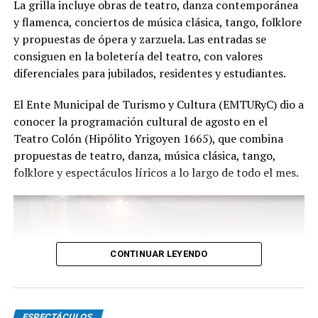
La grilla incluye obras de teatro, danza contemporánea
equipo para emocionar y sorprender al
y flamenca, conciertos de música clásica, tango, folklore
público", expresa Emmanuel Marín.
y propuestas de ópera y zarzuela. Las entradas se
consiguen en la boletería del teatro, con valores
diferenciales para jubilados, residentes y estudiantes.
Con más de 20 años de trayectoria, Tango Furia fue
El Ente Municipal de Turismo y Cultura (EMTURyC) dio a
distinguida con los Premios Estrella de Mar 2024 y
conocer la programación cultural de agosto en el
2026 como Mejor Espectáculo de Danza y con el Premio
Teatro Colón (Hipólito Yrigoyen 1665), que combina
Faro de Oro 2024. Además, Emmanuel Marín y Lola
propuestas de teatro, danza, música clásica, tango,
Gutiérrez Rey obtuvieron el subcampeonato en el
folklore y espectáculos líricos a lo largo de todo el mes.
Mundial de Tango de Buenos Aires.
La compañía también llevó su espectáculo al exterior
tras participar del Festival Mood Indigo, en India, y
realizar una gira por Europa. Además, recibió
CONTINUAR LEYENDO
la Declaración de Interés Cultural como Embajadores
Turísticos, otorgada por el EMTURyC, y la
distinción Identidades Marplatenses por su aporte a la
cultura local.
ESPECTÁCULOS