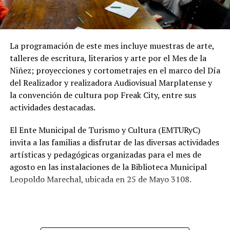
utilización de pozos absorbentes y contribuye a
preservar las napas de agua subterránea, además de
mejorar las condiciones de higiene y salubridad para los
vecinos.
La programación de este mes incluye muestras de arte,
talleres de escritura, literarios y arte por el Mes de la
Tras la apertura de sobres, el expediente continuará su
Niñez; proyecciones y cortometrajes en el marco del Día
recorrido administrativo con la intervención de la
del Realizador y realizadora Audiovisual Marplatense y
Comisión de Estudio de Ofertas y Adjudicación, que
la convención de cultura pop Freak City, entre sus
tendrá a su cargo la evaluación de las propuestas
actividades destacadas.
presentadas por las empresas interesadas en ejecutar la
obra.
El Ente Municipal de Turismo y Cultura (EMTURyC)
invita a las familias a disfrutar de las diversas actividades
artísticas y pedagógicas organizadas para el mes de
agosto en las instalaciones de la Biblioteca Municipal
Leopoldo Marechal, ubicada en 25 de Mayo 3108.
La agenda comienza con la Muestra de Arte “Sábados