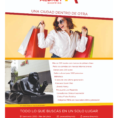
En tanto, Lewis Hamilton, de Ferrari, y Max Verstappen,
de Red Bull, aparecen en la segunda posición
compartida y completan el podio con 8 de valoración
cada uno. El cuarto puesto tiene un triple empate entre
Pierre Gasly, compañero de Colapinto en Alpine; Liam
Lawson, de Racing Bulls; y George Russell, de Mercedes,
todos con 7,6.
Por detrás, el debutante Arvid Lindblad, de Racing Bulls,
está igualado con el vigente campeón Lando Norris, de
McLaren, en el séptimo lugar, los dos con un puntaje de
7,5. A su vez, Charles Leclerc, de Ferrari, figura en el
noveno puesto en soledad, con una valoración de 7,4.
Finalmente, Colapinto y Hadjar están igualados en el
décimo con 7,0 cada uno.
La propia página web oficial de la F1 acompañó la