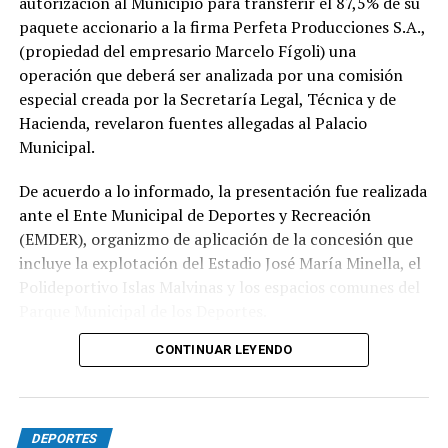
autorización al Municipio para transferir el 87,5% de su
paquete accionario a la firma Perfeta Producciones S.A.,
(propiedad del empresario Marcelo Fígoli) una
operación que deberá ser analizada por una comisión
especial creada por la Secretaría Legal, Técnica y de
Hacienda, revelaron fuentes allegadas al Palacio
Municipal.
De acuerdo a lo informado, la presentación fue realizada
ante el Ente Municipal de Deportes y Recreación
(EMDER), organizmo de aplicación de la concesión que
incluye la explotación del Estadio José María Minella, el
Polideportivo Islas Malvinas y los espacios comunes del
Parque Municipal de los Deportes.
CONTINUAR LEYENDO
A tal efecto, el secretario Legal, Técnico y de
Hacienda, Mauro Martinelli dispuso la creación de una
Comisión ad hoc que tendrá la responsabilidad de
analizar la documentación presentada por la
DEPORTES