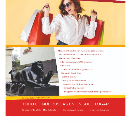
Junto con el intendente de Necochea habían muerto
tres docentes que, luego se supo, habían subido a su
automóvil pocos kilómetros antes, donde se hallaban
haciendo dedo. La colisión frontal resultó letal: sólo
sobrevivió el chofer del camión.
El hall del Palacio Comunal fue el lugar donde velaron
sus restos y ante el cual desfiló todo el arco político de
aquel momento, incluyendo a la camada de jóvenes que
habían dado sus primeros pasos en el peronismo, bajo
el liderazgo de “Coco” Taraborelli como conductor. Y el
vicegobernador Luis Macaya, que acompañó sus restos
hasta la despedida final.
Antes de ser inhumados sus restos en el cementerio
municipal, el féretro fue transportado hacia la
Parroquia de los Padres Capuchinos, donde ofició una
misa el padre Raimundo Ferster, de indisimulada