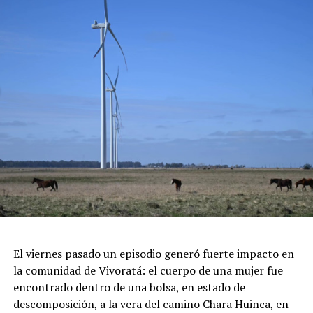
pasteleros que compartirán los secretos del chocolate.
Gran Patio Cervecero: El espacio ideal para combinar los
mejores sabores salados con cervezas artesanales
locales.
Concursos y Premiaciones: Certamen a la "Mejor Pieza
de Chocolate" y al "Mejor Postre", sumado a grandes
sorteos en vivo.
Feria de Artesanos y Emprendedores: Un paseo cultural
repleto de arte y diseño local cobijado por el histórico
pinar.
Espectáculos y Área Kids: Shows de artistas locales e
invitados en el escenario principal, junto a una zona
dedicada exclusivamente al entretenimiento infantil con
juegos e inflables.
Respirar el aire puro del bosque, recorrer las históricas
El viernes pasado un episodio generó fuerte impacto en
arboledas y dejarse tentar por una taza de chocolate
la comunidad de Vivoratá: el cuerpo de una mujer fue
caliente mientras se disfruta de buena música es el plan
encontrado dentro de una bolsa, en estado de
perfecto para escaparse de la rutina este fin de semana
descomposición, a la vera del camino Chara Huinca, en
largo.