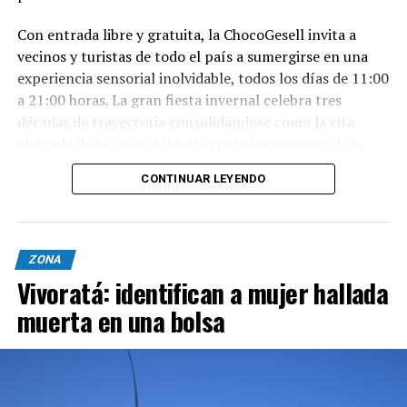
Con entrada libre y gratuita, la ChocoGesell invita a
vecinos y turistas de todo el país a sumergirse en una
experiencia sensorial inolvidable, todos los días de 11:00
a 21:00 horas. La gran fiesta invernal celebra tres
décadas de trayectoria consolidándose como la cita
obligada de la Costa Atlántica para los amantes de la
buena repostería, el paisaje natural y la tradición
CONTINUAR LEYENDO
geselina.
Sabores, espectáculos y naturaleza en un solo lugar
Nacida en 1996, la fiesta reúne este año al talento de los
ZONA
mejores expositores, maestros chocolateros y
Vivoratá: identifican a mujer hallada
reposteros de Villa Gesell y de todo el país. Los
muerta en una bolsa
asistentes podrán disfrutar de un abanico de propuestas
para cada integrante de la familia:
Clases Magistrales y Demostraciones: Exhibiciones
gastronómicas sin costo a cargo de reconocidos