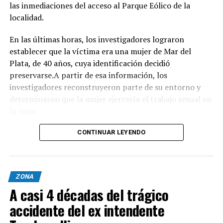
las inmediaciones del acceso al Parque Eólico de la
localidad.
INFORMACIÓN GENERAL DEL EVENTO
En las últimas horas, los investigadores lograron
Evento: 30° Fiesta Nacional del Chocolate Artesanal
establecer que la víctima era una mujer de Mar del
(ChocoGesell)
Plata, de 40 años, cuya identificación decidió
Fecha: Fin de semana largo del 17 de Agosto de 2026
preservarse.A partir de esa información, los
Horario: De 11:00 a 21:00 hs.
investigadores reconstruyeron parte de su entorno y
Lugar: Pinar del Norte (Alameda 202 y Calle 303, Villa
determinaron que la mujer ejercería el trabajo sexual en
Gesell)
la zona.
Acceso: Libre y gratuito para toda la comunidad y
visitantes
Según el portal Mi8, pese a que la escena donde fue
CONTINUAR LEYENDO
encontrado el cuerpo presenta características
compatibles con un homicidio, el fiscal Ramiro Anchou
mantiene la causa caratulada como "averiguación de
ZONA
causales de muerte", ya que los estudios forenses todavía
A casi 4 décadas del trágico
no lograron determinar con precisión cómo fue
asesinada la mujer.
accidente del ex intendente