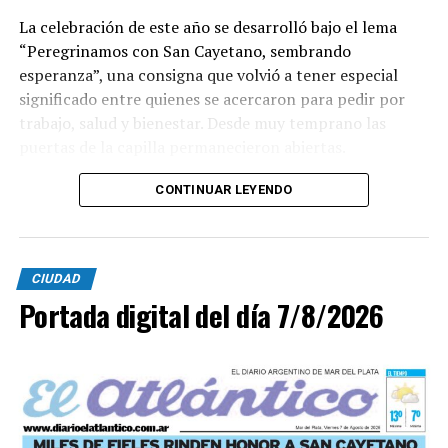
La celebración de este año se desarrolló bajo el lema
“Peregrinamos con San Cayetano, sembrando
esperanza”, una consigna que volvió a tener especial
significado entre quienes se acercaron para pedir por
trabajo, salud y bienestar. Desde muy temprano las
puertas de la capilla permanecieron abiertas.
La imagen del santo salió del santuario de Moreno al
CONTINUAR LEYENDO
6700 y fue acompañada por una multitud que recorrió
las calles del barrio. Grandes, jóvenes y niños y fieles se
sumaron al recorrido con banderas, espigas y distintas
CIUDAD
expresiones de fe.
Portada digital del día 7/8/2026
En paralelo, distintos gremios y organizaciones sociales
se sumaron bajo las consignas de paz, pan, tierra, techo
y trabajo, para visibilizar la situación de trabajadores y
desocupados.