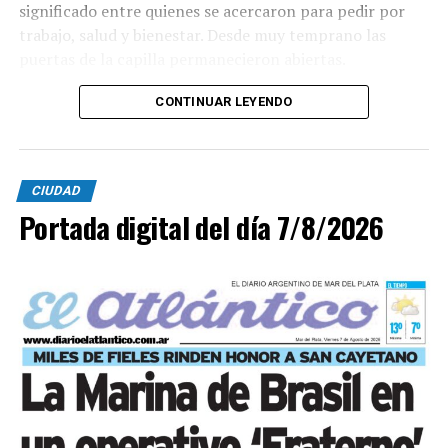
significado entre quienes se acercaron para pedir por
trabajo, salud y bienestar. Desde muy temprano las
puertas de la capilla permanecieron abiertas.
La imagen del santo salió del santuario de Moreno al
CONTINUAR LEYENDO
6700 y fue acompañada por una multitud que recorrió
las calles del barrio. Grandes, jóvenes y niños y fieles se
sumaron al recorrido con banderas, espigas y distintas
CIUDAD
expresiones de fe.
Portada digital del día 7/8/2026
En paralelo, distintos gremios y organizaciones sociales
se sumaron bajo las consignas de paz, pan, tierra, techo
y trabajo, para visibilizar la situación de trabajadores y
desocupados.