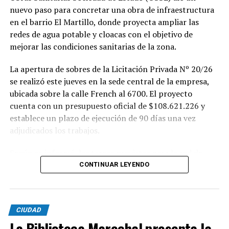
nuevo paso para concretar una obra de infraestructura
en el barrio El Martillo, donde proyecta ampliar las
redes de agua potable y cloacas con el objetivo de
mejorar las condiciones sanitarias de la zona.
La apertura de sobres de la Licitación Privada Nº 20/26
se realizó este jueves en la sede central de la empresa,
ubicada sobre la calle French al 6700. El proyecto
cuenta con un presupuesto oficial de $108.621.226 y
establece un plazo de ejecución de 90 días una vez
adjudicados los trabajos.
Según se informó, las tareas previstas para la red de
agua potable incluyen la colocación de unos 355 metros
CONTINUAR LEYENDO
de cañerías de PVC, la instalación de válvulas y la
ejecución de 29 conexiones domiciliarias. Los trabajos se
desarrollarán en distintos sectores comprendidos por
CIUDAD
las calles Pehuajó, Sicilia, Génova y Génova Bis.
La Biblioteca Marechal presenta la