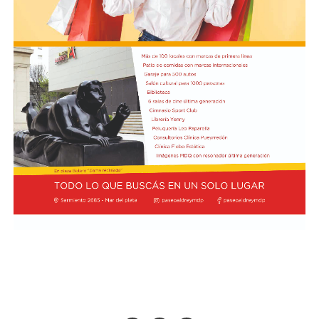
Participarán de la exhibición: Tecnicatura Universitaria
en Comunicación Audiovisual de la Universidad Nacional
de Mar del Plata, Escuela de Artes Visuales Martín A.
Malharro, Escuela Nacional de Experimentación y
Realización Cinematográfica sede Mar del Plata,
Instituto Superior Bristol, Talleres de Cine Comunitario
AlmaCine y CineTaller del EMTURyC, Taller de Cine
Narrativo de Librería Universitaria, Taller de Cine
Comunitario Caracoles Audiovisuales, Taller Hacete la
película del Colegio Nacional Dr. Arturo H. Illia y el
Taller de Cine Comunitario CortoCircuito de la Facultad
de Psicología.
Las propuestas en el marco de este ciclo, tendrán lugar
en la Sala B del Centro Cultural Soriano.
Ciclo literario
Este martes 11 de agosto a las 15, se desarrollará la