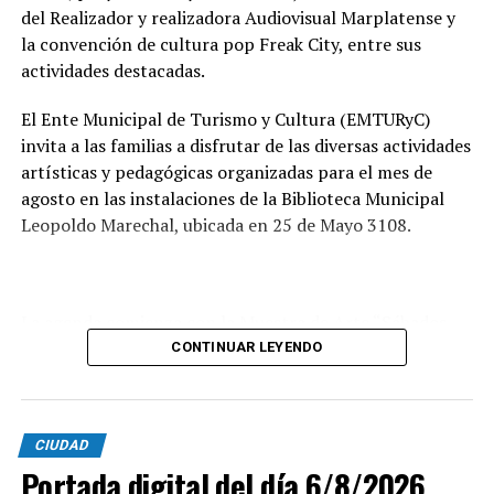
recorrido administrativo con la intervención de la
del Realizador y realizadora Audiovisual Marplatense y
Comisión de Estudio de Ofertas y Adjudicación, que
la convención de cultura pop Freak City, entre sus
tendrá a su cargo la evaluación de las propuestas
actividades destacadas.
presentadas por las empresas interesadas en ejecutar la
obra.
El Ente Municipal de Turismo y Cultura (EMTURyC)
invita a las familias a disfrutar de las diversas actividades
artísticas y pedagógicas organizadas para el mes de
agosto en las instalaciones de la Biblioteca Municipal
Leopoldo Marechal, ubicada en 25 de Mayo 3108.
La agenda comienza con la Muestra de Arte “Sábados
Culturales”, a cargo del grupo Cul Mardel, que se podrá
CONTINUAR LEYENDO
visitar del 3 al 14 de agosto de manera gratuita.
Asimismo, se realizará el Taller de Escritura Expresiva
CIUDAD
coordinado por Sandra López Maidana, los miércoles de
Portada digital del día 6/8/2026
10 a 12 en la Biblioteca de Autores Marplatenses,