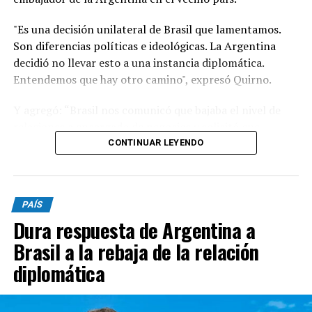
"Es una decisión unilateral de Brasil que lamentamos.
Son diferencias políticas e ideológicas. La Argentina
decidió no llevar esto a una instancia diplomática.
Entendemos que hay otro camino", expresó Quirno.
Y agregó: “Brasil nos comunicó que bajaba el nivel de
relaciones a encargado de negocios y solicitó que
nuestro embajador en Brasilia (Daniel Raimondi) se
CONTINUAR LEYENDO
retire”.
"Lamentable que se quejen de injerencias en procesos
PAÍS
electorales cuando el presidente de Brasil visitó, previo
Dura respuesta de Argentina a
a los comicios del año pasado, a Cristina Kirchner en su
prisión domiciliaria y no hubo de nuestra parte ningún
Brasil a la rebaja de la relación
tipo de problemas ni quejas. Son las reglas del juego",
diplomática
aseveró.
A su vez, el funcionario nacional afirmó que Lula "ha