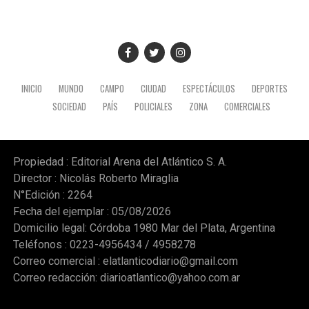
INICIO
MUNDO
CAMPO
CIUDAD
ESPECTÁCULOS
DEPORTES
SOCIEDAD
PAÍS
POLICIALES
ZONA
COMERCIALES
Propiedad : Editorial Arena del Atlántico S. A.
Director : Nicolás Roberto Miraglia
N°Edición : 2264
Fecha del ejemplar : 05/08/2026
Domicilio legal: Córdoba 1980 Mar del Plata, Argentina
Teléfonos : 0223-4956434 / 4958278
Correo comercial :
elatlanticodiario@gmail.com
Correo redacción:
diarioatlantico@yahoo.com.ar