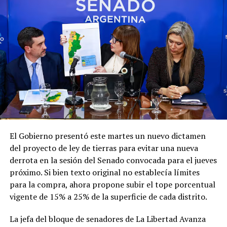
entre los Estados "deben responder a los intereses
permanentes de sus pueblos y no quedar supeditadas a
Posteriormente, a las 18, la comitiva presidencial se
las necesidades políticas y/o personales de los
trasladará a la ciudad de Cali, Colombia, donde Milei hará
gobernantes de turno".
escala para encarar la segunda parte de su periplo
internacional.
Finalmente, el Gobierno señaló que la política exterior
argentina continuará guiándose "exclusivamente por la
Este viernes, a las 9, el mandatario argentino asistirá a la
defensa del interés nacional, la soberanía y el mandato
ceremonia de asunción del presidente electo de
conferido por el pueblo argentino".
Colombia, Abelardo de la Espriella.
Con este viaje, Milei busca continuar afianzando las
relaciones bilaterales y la sintonía política con los
El Gobierno presentó este martes un nuevo dictamen
gobiernos de la región que comparten sus ideas, en una
del proyecto de ley de tierras para evitar una nueva
gira que se extenderá hasta el fin de semana antes de su
derrota en la sesión del Senado convocada para el jueves
regreso a Buenos Aires.
próximo. Si bien texto original no establecía límites
para la compra, ahora propone subir el tope porcentual
vigente de 15% a 25% de la superficie de cada distrito.
La jefa del bloque de senadores de La Libertad Avanza