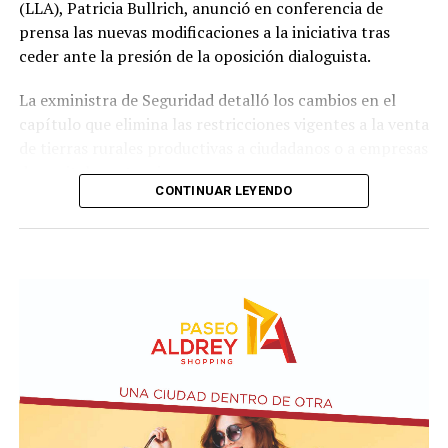
(LLA), Patricia Bullrich, anunció en conferencia de
prensa las nuevas modificaciones a la iniciativa tras
ceder ante la presión de la oposición dialoguista.
La exministra de Seguridad detalló los cambios en el
capítulo que elimina las restricciones vigentes a la venta
de tierras rurales productivas a ciudadanos o a empresas
de capitales extranjeros.
CONTINUAR LEYENDO
Según el nuevo dictamen, se establece un tope de 25%
de la superficie nacional y provincial a la posibilidad de
que personas físicas o jurídicas extranjeras puedan
adquirir tierras productivas.
Por otro lado, la iniciativa introduce un agregado sobre
el artículo 4 de Ley N° 21.499 relacionada a las
expropiaciones.
En la conferencia de prensa acompañaron a Bullrich los