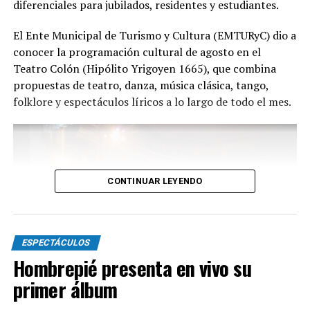
diferenciales para jubilados, residentes y estudiantes.
Con más de 20 años de trayectoria, Tango Furia fue
El Ente Municipal de Turismo y Cultura (EMTURyC) dio a
distinguida con los Premios Estrella de Mar 2024 y
conocer la programación cultural de agosto en el
2026 como Mejor Espectáculo de Danza y con el Premio
Teatro Colón (Hipólito Yrigoyen 1665), que combina
Faro de Oro 2024. Además, Emmanuel Marín y Lola
propuestas de teatro, danza, música clásica, tango,
Gutiérrez Rey obtuvieron el subcampeonato en el
folklore y espectáculos líricos a lo largo de todo el mes.
Mundial de Tango de Buenos Aires.
La compañía también llevó su espectáculo al exterior
tras participar del Festival Mood Indigo, en India, y
realizar una gira por Europa. Además, recibió
CONTINUAR LEYENDO
la Declaración de Interés Cultural como Embajadores
Turísticos, otorgada por el EMTURyC, y la
distinción Identidades Marplatenses por su aporte a la
cultura local.
ESPECTÁCULOS
Hombrepié presenta en vivo su
primer álbum
La función del domingo 16 de agosto será una nueva