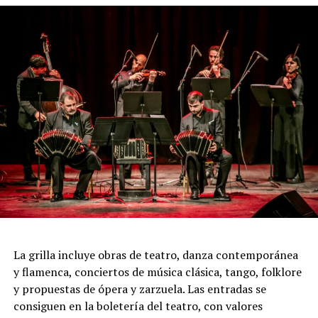
intensidad que caracteriza al 2x4.
Incluye más de diez cambios de vestuario, un cuidado
diseño lumínico y escenas donde las diagonales, las
acrobacias, los firuletes y las coreografías
perfectamente sincronizadas convierten cada cuadro en
una demostración de virtuosismo, sensibilidad y trabajo
colectivo.
"Queremos que quienes todavía no conocen Tango
Furia descubran por qué el tango puede emocionar a
todas las generaciones. Y que quienes ya vivieron una de
nuestras funciones tengan ganas de volver, porque cada
presentación renueva la experiencia. Detrás de cada
función hay meses de ensayo y un enorme trabajo en
La grilla incluye obras de teatro, danza contemporánea
equipo para emocionar y sorprender al
y flamenca, conciertos de música clásica, tango, folklore
público", expresa Emmanuel Marín.
y propuestas de ópera y zarzuela. Las entradas se
consiguen en la boletería del teatro, con valores