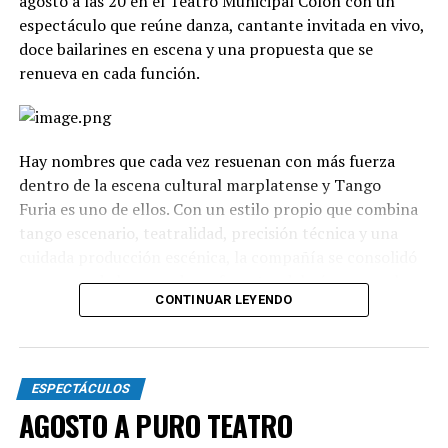
agosto a las 20 en el Teatro Municipal Colón con un
espectáculo que reúne danza, cantante invitada en vivo,
doce bailarines en escena y una propuesta que se
renueva en cada función.
Hay nombres que cada vez resuenan con más fuerza
dentro de la escena cultural marplatense y Tango
Furia es uno de ellos. Con un estilo propio que combina
tango escenario, teatralidad, precisión técnica y una
cuidada producción escénica, la compañía se consolidó
como uno de los grandes referentes del género en el
CONTINUAR LEYENDO
país.
La propuesta recorre diferentes universos, desde los
clásicos hasta versiones contemporáneas y electrónicas.
ESPECTÁCULOS
A través de cuadros grupales, dúos y escenas teatrales,
AGOSTO A PURO TEATRO
el espectáculo transita distintas emociones: el amor, la
pasión, los encuentros, las despedidas y toda la