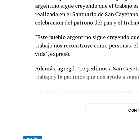
argentino sigue creyendo que el trabajo es
realizada en el Santuario de San Cayetano, 
celebración del patrono del pan y el trabaj
"Este pueblo argentino sigue creyendo que 
trabajo nos reconstruye como personas, el
vida", expresó.
Además, agregó: "Le pedimos a San Cayet
trabajo y le pedimos que nos ayude a seguir
"Un signo de esperanza es verlos a todos 
comprometida están aquí con sus herramien
su corazón queriendo reconstruir seguramen
CONT
Cuando decimos que recibimos la bendició
dicen 'bien ahí', Dios hoy está diciendo ‘Bie