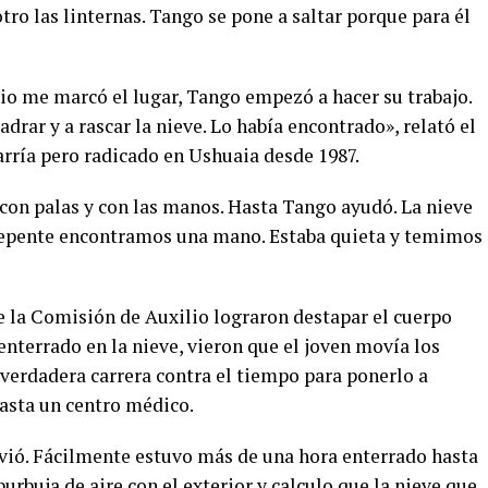
tro las linternas. Tango se pone a saltar porque para él
o me marcó el lugar, Tango empezó a hacer su trabajo.
drar y a rascar la nieve. Lo había encontrado», relató el
rría pero radicado en Ushuaia desde 1987.
on palas y con las manos. Hasta Tango ayudó. La nieve
epente encontramos una mano. Estaba quieta y temimos
 la Comisión de Auxilio lograron destapar el cuerpo
nterrado en la nieve, vieron que el joven movía los
a verdadera carrera contra el tiempo para ponerlo a
hasta un centro médico.
vió. Fácilmente estuvo más de una hora enterrado hasta
urbuja de aire con el exterior y calculo que la nieve que