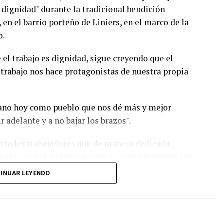
 dignidad" durante la tradicional bendición
en el barrio porteño de Liniers, en el marco de la
o.
el trabajo es dignidad, sigue creyendo que el
 trabajo nos hace protagonistas de nuestra propia
ano hoy como pueblo que nos dé más y mejor
 adelante y a no bajar los brazos".
ustedes trabajadores que de manera dedicada
tas, con el fruto de su trabajo con sus manos con
te la vida de su familia y la de nuestro país.
INUAR LEYENDO
n es como cuando nuestros pibes en el barrio
n ahí’”, dijo.