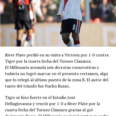
Clausura 2026.
Goles: PT 23' Juárez (CD).
Árbitro: César Ceballo.
Estadio: "Guillermo Trama".
River Plate perdió en su visita a Victoria por 1-0 contra
Tigre por la cuarta fecha del Torneo Clausura.
El Millonario acumula seis derrotas consecutivas y
todavía no logró marcar en el presente certamen, algo
que lo relegó al último puesto de la zona B. El autor del
tanto del triunfo fue Nacho Russo
.
Tigre se hizo fuerte en el Estadio José
Dellagiovanna y venció por 1-0 a River Plate por la
cuarta fecha del Torneo Clausura gracias al gol