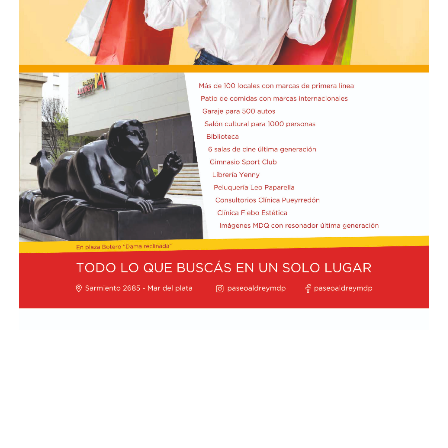
en campo rival y, pese a que logró ser más punzante en
algunas ofensivas, no pudo impacientar al
arquero Felipe Zenobio. Del otro lado,
el Matador continuó con su intento de pegar con
ataques directos. Cuando el desarrollo era lento y lejos
de los arcos, Tigre se adelantó en el marcador a los 35
minutos: Aníbal Moreno perdió la pelota en la mitad de
la cancha tras una presión de Jabes Saralegui y Nacho
Russo definió de forma perfecta al quedar mano a mano
contra Santiago Beltrán para estampar el 1-0.
Desde el arranque del segundo semestre, River quedó
eliminado de la Copa Argentina tras perder 3-1 contra
Aldosivi y cayó por 1-0 en el inicio del Clausura
contra Barracas Central, Gimnasia La Plata y Rosario
Central. Con la derrota contra el Matador por el mismo
resultado, el equipo del Chacho Coudet es el único en el
Torneo Clausura que no suma puntos —ni marcó goles—
y está último en la zona B. Además, se ubica 11° en la