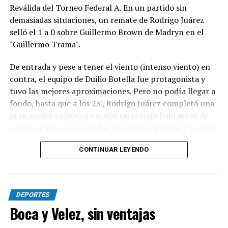
Reválida del Torneo Federal A. En un partido sin
demasiadas situaciones, un remate de Rodrigo Juárez
selló el 1 a 0 sobre Guillermo Brown de Madryn en el
"Guillermo Trama".
De entrada y pese a tener el viento (intenso viento) en
contra, el equipo de Duilio Botella fue protagonista y
tuvo las mejores aproximaciones. Pero no podía llegar a
fondo, hasta que a los 23', Rodrigo Juárez completó una
gran acción colectiva y metió un remate bajo antes de
entrar al área, que se le fue alejando a Grinovero y entró
contra la base del caño izquierdo.
CONTINUAR LEYENDO
Con la desventaja, la visita intentó adelantarse pero casi
no se acercaba al área de Pedro Fernández y, parecía,
que si el local acertaba en alguna contra podía lastimar.
DEPORTES
Sin embargo, lo único que pasó fue un remate de Rivero
Boca y Velez, sin ventajas
que se fue por encima del travesaño.