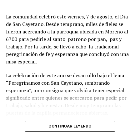
La comunidad celebró este viernes, 7 de agosto, el Día
de San Cayetano. Desde temprano, miles de fieles se
fueron acercando a la parroquia ubicada en Moreno al
6700 para pedirle al santo patrono por pan, paz y
trabajo. Por la tarde, se llevó a cabo la tradicional
peregrinación de fe y esperanza que concluyó con una
misa especial.
La celebración de este año se desarrolló bajo el lema
“Peregrinamos con San Cayetano, sembrando
esperanza”, una consigna que volvió a tener especial
significado entre quienes se acercaron para pedir por
trabajo, salud y bienestar. Desde muy temprano las
puertas de la capilla permanecieron abiertas.
La imagen del santo salió del santuario de Moreno al
CONTINUAR LEYENDO
6700 y fue acompañada por una multitud que recorrió