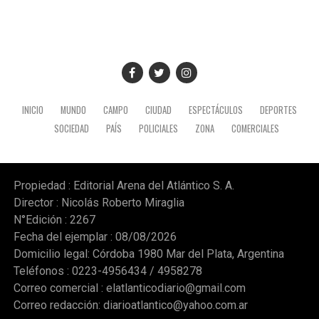
INICIO
MUNDO
CAMPO
CIUDAD
ESPECTÁCULOS
DEPORTES
SOCIEDAD
PAÍS
POLICIALES
ZONA
COMERCIALES
Propiedad : Editorial Arena del Atlántico S. A.
Director : Nicolás Roberto Miraglia
N°Edición : 2267
Fecha del ejemplar : 08/08/2026
Domicilio legal: Córdoba 1980 Mar del Plata, Argentina
Teléfonos : 0223-4956434 / 4958278
Correo comercial :
elatlanticodiario@gmail.com
Correo redacción:
diarioatlantico@yahoo.com.ar