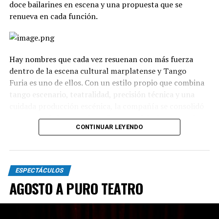
doce bailarines en escena y una propuesta que se
renueva en cada función.
Hay nombres que cada vez resuenan con más fuerza
dentro de la escena cultural marplatense y Tango
Furia es uno de ellos. Con un estilo propio que combina
tango escenario, teatralidad, precisión técnica y una
cuidada producción escénica, la compañía se consolidó
como uno de los grandes referentes del género en el
CONTINUAR LEYENDO
país.
La propuesta recorre diferentes universos, desde los
clásicos hasta versiones contemporáneas y electrónicas.
ESPECTÁCULOS
A través de cuadros grupales, dúos y escenas teatrales,
AGOSTO A PURO TEATRO
el espectáculo transita distintas emociones: el amor, la
pasión, los encuentros, las despedidas y toda la
intensidad que caracteriza al 2x4.