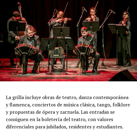
Incluye más de diez cambios de vestuario, un cuidado
diseño lumínico y escenas donde las diagonales, las
acrobacias, los firuletes y las coreografías
perfectamente sincronizadas convierten cada cuadro en
una demostración de virtuosismo, sensibilidad y trabajo
colectivo.
"Queremos que quienes todavía no conocen Tango
Furia descubran por qué el tango puede emocionar a
todas las generaciones. Y que quienes ya vivieron una de
nuestras funciones tengan ganas de volver, porque cada
presentación renueva la experiencia. Detrás de cada
función hay meses de ensayo y un enorme trabajo en
La grilla incluye obras de teatro, danza contemporánea
equipo para emocionar y sorprender al
y flamenca, conciertos de música clásica, tango, folklore
público", expresa Emmanuel Marín.
y propuestas de ópera y zarzuela. Las entradas se
consiguen en la boletería del teatro, con valores
diferenciales para jubilados, residentes y estudiantes.
Con más de 20 años de trayectoria, Tango Furia fue