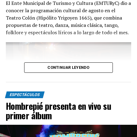
El Ente Municipal de Turismo y Cultura (EMTURyC) dio a
distinguida con los Premios Estrella de Mar 2024 y
conocer la programación cultural de agosto en el
2026 como Mejor Espectáculo de Danza y con el Premio
Teatro Colón (Hipólito Yrigoyen 1665), que combina
Faro de Oro 2024. Además, Emmanuel Marín y Lola
propuestas de teatro, danza, música clásica, tango,
Gutiérrez Rey obtuvieron el subcampeonato en el
folklore y espectáculos líricos a lo largo de todo el mes.
Mundial de Tango de Buenos Aires.
La compañía también llevó su espectáculo al exterior
tras participar del Festival Mood Indigo, en India, y
realizar una gira por Europa. Además, recibió
CONTINUAR LEYENDO
la Declaración de Interés Cultural como Embajadores
Turísticos, otorgada por el EMTURyC, y la
distinción Identidades Marplatenses por su aporte a la
cultura local.
ESPECTÁCULOS
Hombrepié presenta en vivo su
primer álbum
La función del domingo 16 de agosto será una nueva
oportunidad para disfrutar de una producción
íntegramente marplatense, integrada por Lola
Martes 4 a las 18: “Festival Beethoven”