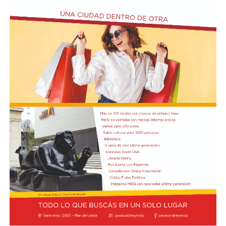
Actividades en el marco del Mes de la Niñez
En relación al Ciclo Mes de la Niñez, este viernes 7 de
agosto a las 17:30 se presentarán “Los cuentos de
Charo” y la narración de poesías populares infantiles a
cargo de María del Rosario Gerez Martínez.
En tanto, el viernes 21 a las 17:30 se desarrollará “El
Cerebro Mágico: construyendo preguntas, respuestas y
circuitos”, a cargo de María Paula Algote. Se trata de un
taller práctico de arte, ciencia y tecnología en el que al
finalizar cada participante se lleva su propia creación
terminada. Es una actividad arancelada (incluye
materiales) destinada a niños a partir de los 6 años.
Los participantes menores de 8 años deberán asistir
acompañados por una persona adulta (menores
asistentes $12.000 y adulto acompañante $5.000). Las
entradas están disponibles en la boletería de lunes a