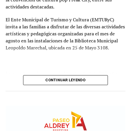
tendrá a su cargo la evaluación de las propuestas
actividades destacadas.
presentadas por las empresas interesadas en ejecutar la
obra.
El Ente Municipal de Turismo y Cultura (EMTURyC)
invita a las familias a disfrutar de las diversas actividades
artísticas y pedagógicas organizadas para el mes de
agosto en las instalaciones de la Biblioteca Municipal
Leopoldo Marechal, ubicada en 25 de Mayo 3108.
La agenda comienza con la Muestra de Arte “Sábados
Culturales”, a cargo del grupo Cul Mardel, que se podrá
CONTINUAR LEYENDO
visitar del 3 al 14 de agosto de manera gratuita.
Asimismo, se realizará el Taller de Escritura Expresiva
coordinado por Sandra López Maidana, los miércoles de
10 a 12 en la Biblioteca de Autores Marplatenses,
ubicada en el primer piso del edificio.