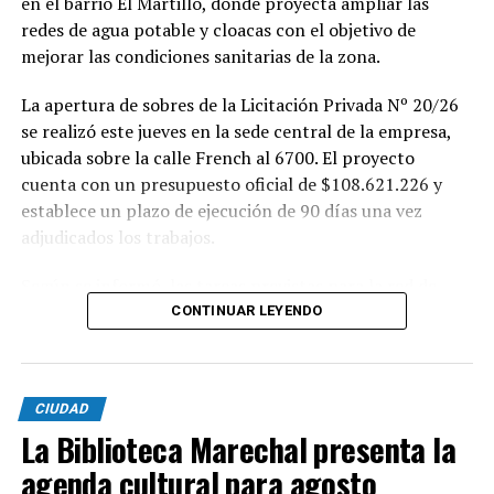
en el barrio El Martillo, donde proyecta ampliar las
redes de agua potable y cloacas con el objetivo de
mejorar las condiciones sanitarias de la zona.
La apertura de sobres de la Licitación Privada Nº 20/26
se realizó este jueves en la sede central de la empresa,
ubicada sobre la calle French al 6700. El proyecto
cuenta con un presupuesto oficial de $108.621.226 y
establece un plazo de ejecución de 90 días una vez
adjudicados los trabajos.
Según se informó, las tareas previstas para la red de
agua potable incluyen la colocación de unos 355 metros
CONTINUAR LEYENDO
de cañerías de PVC, la instalación de válvulas y la
ejecución de 29 conexiones domiciliarias. Los trabajos se
desarrollarán en distintos sectores comprendidos por
CIUDAD
las calles Pehuajó, Sicilia, Génova y Génova Bis.
La Biblioteca Marechal presenta la
En paralelo, la intervención contempla la extensión de
agenda cultural para agosto
la red cloacal mediante la instalación de 234 metros de