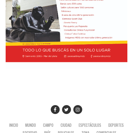
situación derivó en el retiro del embajador brasileño en
Buenos Aires, Julio Bitelli.
"Varias veces tuve ocasión de conocerle y hablar con él",
recordó Prevost sobre Bergoglio. Ahora, como Papa,
Desde el Palacio del Planalto, el canciller Mauro
regresará a la Argentina con San Lorenzo a la
Vieira calificó los insultos del mandatario argentino
expectativa de una decisión del Vaticano que podría
como "graves e inaceptables". Por su parte, Brasil decidió
quedar grabada en la historia del club.
reducir su representación en el país al nivel de
encargado de negocios.
Pese a que Milei ratificó sus críticas calificando a Lula de
"corrupto", desde la Cancillería argentina intentan
preservar la relación institucional. El canciller Pablo
Quirno calificó de "lamentable" la decisión de Brasil de
bajar el nivel de su representación.
Quirno afirmó en conferencia de prensa
que Argentina decidió no llevar el conflicto a una
instancia diplomática mayor. El funcionario sostuvo que
INICIO
MUNDO
CAMPO
CIUDAD
ESPECTÁCULOS
DEPORTES
existían otros caminos para preservar el vínculo entre
SOCIEDAD
PAÍS
POLICIALES
ZONA
COMERCIALES