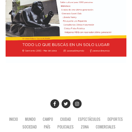
Buenos Aires, Julio Bitelli.
"Varias veces tuve ocasión de conocerle y hablar con él",
recordó Prevost sobre Bergoglio. Ahora, como Papa,
Desde el Palacio del Planalto, el canciller Mauro
regresará a la Argentina con San Lorenzo a la
Vieira calificó los insultos del mandatario argentino
expectativa de una decisión del Vaticano que podría
como "graves e inaceptables". Por su parte, Brasil decidió
quedar grabada en la historia del club.
reducir su representación en el país al nivel de
encargado de negocios.
Pese a que Milei ratificó sus críticas calificando a Lula de
"corrupto", desde la Cancillería argentina intentan
preservar la relación institucional. El canciller Pablo
Quirno calificó de "lamentable" la decisión de Brasil de
bajar el nivel de su representación.
Quirno afirmó en conferencia de prensa
que Argentina decidió no llevar el conflicto a una
instancia diplomática mayor. El funcionario sostuvo que
INICIO
MUNDO
CAMPO
CIUDAD
ESPECTÁCULOS
DEPORTES
existían otros caminos para preservar el vínculo entre
SOCIEDAD
PAÍS
POLICIALES
ZONA
COMERCIALES
ambos países socios.