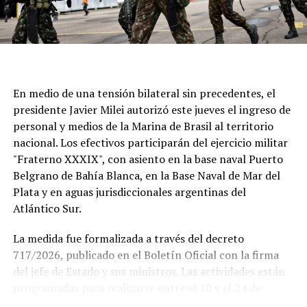
En medio de una tensión bilateral sin precedentes, el
presidente Javier Milei autorizó este jueves el ingreso de
personal y medios de la Marina de Brasil al territorio
nacional. Los efectivos participarán del ejercicio militar
"Fraterno XXXIX", con asiento en la base naval Puerto
Belgrano de Bahía Blanca, en la Base Naval de Mar del
Plata y en aguas jurisdiccionales argentinas del
Atlántico Sur.
La medida fue formalizada a través del decreto
717/2026, publicado en el Boletín Oficial con la firma
del jefe de Estado y sus ministros. Las actividades están
Si se concreta, la visita del Sumo Pontífice sería un
programadas para realizarse entre el 10 y el 24 de
hecho histórico tanto para la institución como para el
agosto.