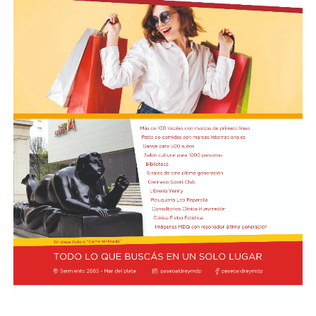
octavos de final de la Copa Sudamericana frente a
Independiente Santa Fe de Colombia, una serie que
podría definir el futuro inmediato del entrenador.
Boca, por su parte, no vive una crisis tan aguda en
términos de resultados, pero sí atraviesa un tramo que
genera preocupación por la falta de solidez y
continuidad en el juego. El arranque del ciclo de Rodolfo
Arruabarrena había sido alentador: el equipo logró la
clasificación a los octavos de final de la Copa Argentina
tras vencer 2-0 a Sarmiento de Junín y obtuvo un
triunfo 1-0 ante O’Higgins de Chile en la ida de los
octavos de la Copa Sudamericana, en la Bombonera.
Sin embargo, el envión inicial se frenó de golpe. En la
primera fecha del Torneo Clausura, Boca sufrió una dura
goleada 3-0 como visitante de Deportivo Riestra, un
resultado que golpeó la confianza del plantel y abrió