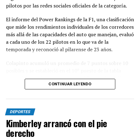
pilotos por las redes sociales oficiales de la categoría.
El informe del Power Rankings de la F1, una clasificación
que mide los rendimientos individuales de los corredores
más allá de las capacidades del auto que manejan, evaluó
a cada uno de los 22 pilotos en lo que va de la
temporada y reconoció al pilarense de 23 años.
Colapinto acumuló un promedio de 7 puntos sobre 10
posibles y se estableció en el 10º puesto de la tabla
general, igualado en puntaje con el francés Isack Hadjar,
CONTINUAR LEYENDO
que logró estabilidad con la compleja segunda butaca de
Red Bull.
Las actuaciones del pilarense en la primera parte del
DEPORTES
año elevaron las expectativas, ya que logró sumar
Kimberley arrancó con el pie
puntos en seis de las once carreras que se disputaron,
con un total de 19 unidades que lo ubican en el 12º
derecho
lugar en el campeonato.