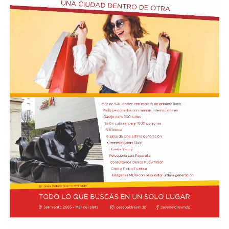
meses que cerraron con variaciones positivas.
https://twitter.com/INDECArgentina/status/2085805752506
En cuanto a las divisiones, nueve de las dieciseis
presentaron subas interanuales.
Alimentos y bebidas: 6,2%.
Productos de tabaco: 0,4%.
Productos textiles: -15,9%.
Prendas de vestir, cuero y calzado: -8,4%.
Madera, papel, edición e impresión: 8,4%.
Refinación del petróleo, coque y combustible nuclear:
3,4%.
Sustancias y productos químicos: 11%.
Productos de caucho y plástico: -2,9%.
Productos minerales no metálicos: -7,2%.
Industrias metálicas básicas: 11,8%.
Productos de metal: 3,6%.