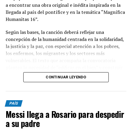
a encontrar una obra original e inédita inspirada en la
llegada al país del pontífice y en la temática “Magnífica
Humanitas 16”.
Según las bases, la canción deberá reflejar una
concepción de la humanidad centrada en la solidaridad,
la justicia y la paz, con especial atención a los pobres,
los enfermos, los migrantes y los sectores más
vulnerables. El texto que acompaña la convocatoria
plantea la necesidad de “edificar en el bien” y construir
una sociedad donde el ser humano ocupe un lugar
CONTINUAR LEYENDO
central.
Podrán participar argentinos mayores de 18 años, tanto
PAÍS
de manera individual como grupal. Las canciones
Messi llega a Rosario para despedir
deberán ser inéditas, haber sido compuestas
específicamente para el concurso y no haber sido
a su padre
publicadas anteriormente en plataformas como