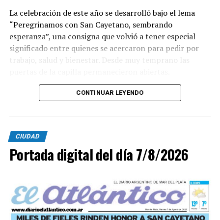
La celebración de este año se desarrolló bajo el lema
“Peregrinamos con San Cayetano, sembrando
esperanza”, una consigna que volvió a tener especial
significado entre quienes se acercaron para pedir por
trabajo, salud y bienestar. Desde muy temprano las
puertas de la capilla permanecieron abiertas.
La imagen del santo salió del santuario de Moreno al
CONTINUAR LEYENDO
6700 y fue acompañada por una multitud que recorrió
las calles del barrio. Grandes, jóvenes y niños y fieles se
sumaron al recorrido con banderas, espigas y distintas
CIUDAD
expresiones de fe.
Portada digital del día 7/8/2026
En paralelo, distintos gremios y organizaciones sociales
se sumaron bajo las consignas de paz, pan, tierra, techo
y trabajo, para visibilizar la situación de trabajadores y
desocupados.