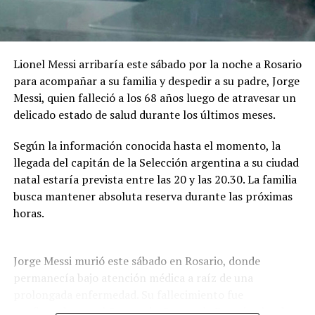
podrán utilizarse solamente como apoyo auxiliar en
determinados procesos.
Lionel Messi arribaría este sábado por la noche a Rosario
La IA podrá intervenir en la edición, mezcla o
para acompañar a su familia y despedir a su padre, Jorge
masterización del audio, en tareas técnicas de
Messi, quien falleció a los 68 años luego de atravesar un
producción y en la generación de acompañamientos
delicado estado de salud durante los últimos meses.
instrumentales utilizados como maquetación. En todos
los casos, la línea melódica principal, la armonía base y
Según la información conocida hasta el momento, la
la estructura de la canción deberán ser de creación
llegada del capitán de la Selección argentina a su ciudad
íntegramente humana.
natal estaría prevista entre las 20 y las 20.30. La familia
busca mantener absoluta reserva durante las próximas
No estará permitido utilizar inteligencia artificial para
horas.
generar total o sustancialmente la letra o la
composición musical. Tampoco podrán utilizarse
contenidos generados por IA que no garanticen su
Jorge Messi murió este sábado en Rosario, donde
originalidad o que reproduzcan obras existentes.
permanecía bajo atención médica a raíz de una
prolongada enfermedad. Su fallecimiento fue
Además, las bases prohíben la generación, síntesis o
confirmado por el Sanatorio Centro de Rosario, donde
clonación de la voz principal o de los coros. La