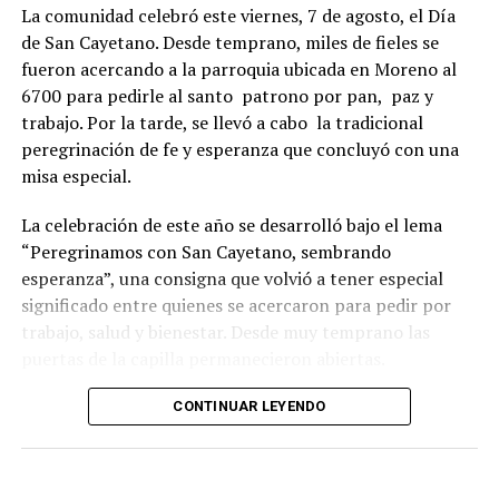
La comunidad celebró este viernes, 7 de agosto, el Día
de San Cayetano. Desde temprano, miles de fieles se
fueron acercando a la parroquia ubicada en Moreno al
6700 para pedirle al santo patrono por pan, paz y
trabajo. Por la tarde, se llevó a cabo la tradicional
peregrinación de fe y esperanza que concluyó con una
misa especial.
La celebración de este año se desarrolló bajo el lema
“Peregrinamos con San Cayetano, sembrando
esperanza”, una consigna que volvió a tener especial
significado entre quienes se acercaron para pedir por
trabajo, salud y bienestar. Desde muy temprano las
puertas de la capilla permanecieron abiertas.
La imagen del santo salió del santuario de Moreno al
CONTINUAR LEYENDO
6700 y fue acompañada por una multitud que recorrió
las calles del barrio. Grandes, jóvenes y niños y fieles se
sumaron al recorrido con banderas, espigas y distintas