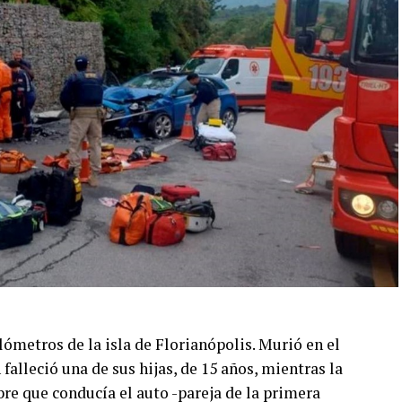
tuvimos mayores dificultades”, explicó.
oordinación previas a los grandes eventos, que
ico. “Hay un trabajo de mesas de coordinación que
on los productores de eventos, con el Ministerio
 UTOI. Son encuentros que se realizan de manera
r la tarea”, afirmó.
 conflictos habituales del verano: los ruidos
rco, explicó que se intensificaron los controles
 y reuniones nocturnas.
nes trabajan y quienes vienen a divertirse. Por eso
sica o se corrija la situación, pero cuando eso no
orrespondientes”, concluyó.
lómetros de la isla de Florianópolis. Murió en el
falleció una de sus hijas, de 15 años, mientras la
re que conducía el auto -pareja de la primera