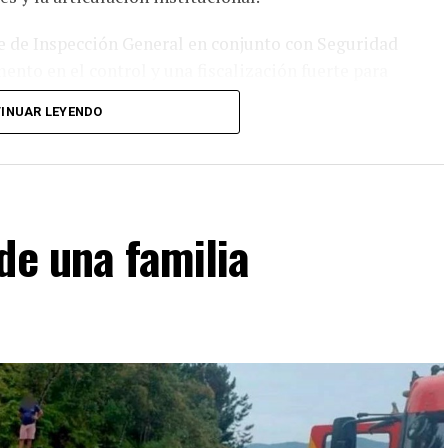
 de Inspección General en conjunto con Seguridad
ento en el control y una fiscalización fuerte para
tractiva para los residentes”, señaló en diálogo
INUAR LEYENDO
e registraron los eventos masivos realizados en la
ó, la concurrencia aumentó un 13% en comparación
eferencia el período que va de 2024 a 2026, el
de una familia
 a la nocturnidad, los controles y las tareas de
iento de distintos organismos en los operativos
ctividad turística. “Tuvimos un gran
nicipal, Tránsito e Inspección, todos trabajando