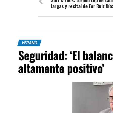
Surf & rock: torneo top de tab
largas y recital de Fer Ruiz Día
VERANO
Seguridad: ‘El balan
altamente positivo’