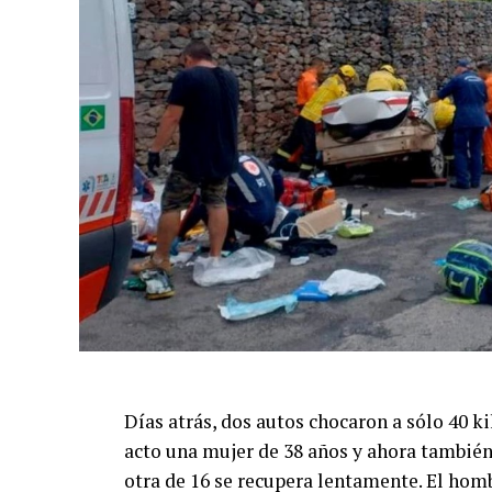
para que la nocturnidad fuera segura y no 
Además, puso en valor las instancias de c
muchas veces no son visibles para el públ
no siempre se ve: reuniones permanentes c
de Seguridad de la Provincia, el COM y la
mensual y que hoy continúan para fortalece
Por último, Cardoso se refirió a uno de los
molestos en zonas residenciales. En ese ma
ante el aumento de alquileres temporarios
“Hay que lograr una convivencia entre quie
se interviene primero para que bajen la mú
sucede se aplican las multas o clausuras c
Días atrás, dos autos chocaron a sólo 40 ki
acto una mujer de 38 años y ahora también 
otra de 16 se recupera lentamente. El homb