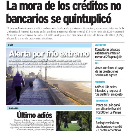
La obra contemplaba originalmente la intervención de
3.000 m² y posteriormente se incorporaron otros 600
m² mediante una ampliación contractual, de acuerdo
con la normativa vigente, permitiendo extender las
tareas de recuperación a sectores que requerían
atención.
“En un contexto donde la obra pública no solo está
paralizada en la ciudad sino que parece mala palabra
desde el Puerto venimos sostenidamente trabajando
para recuperar el espacio público y las calles de la
jurisdicción, mejorar las condiciones de circulación y la
seguridad” afirmó Marcos Gutiérrez, presidente del
Consorcio Portuario Regional Mar del Plata.
A partir de inicios de agosto quedaron habilitados los
últimos tramos reparados, luego de transcurridos los 14
días mínimos requeridos para que el material alcance la