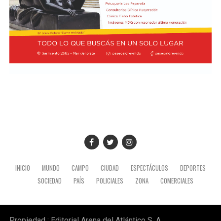
por la estacionalidad del receso invernal que no
modifica el diagnóstico de fondo. UCIP monitorea
mensualmente la actividad del comercio minorista
marplatense a través del DESE y pone estos resultados a
disposición de los actores públicos y privados con un
objetivo concreto: que las decisiones de política
económica estén informadas por la realidad del sector
que genera empleo formal, paga sus obligaciones y
sostiene la actividad comercial de Mar del Pata
."Necesitamos la recomposición el poder adquisitivo y el
consumo interno." concluyó Taladrid
INICIO
MUNDO
CAMPO
CIUDAD
ESPECTÁCULOS
DEPORTES
SOCIEDAD
PAÍS
POLICIALES
ZONA
COMERCIALES
Propiedad : Editorial Arena del Atlántico S. A.