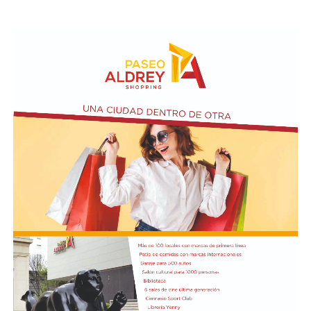
meses de caída en ventas y en rentabilidad. Solo 15 de
cada 100 comerciantes considera que su rentabilidad es
buena, y eso frena la inversión y la reinversión", agregó.
Los datos del relevamiento confirman una tendencia
que se profundiza mes a mes. El 52,4% de los
comerciantes consultados indicó que su situación
empeoró respecto al año anterior, contra un 41,3% que
la considera estable y solo un 6,3% que registra mejoría.
El 87,3% de los comerciantes considera que el contexto
actual no es propicio para invertir, la proporción más
alta relevada en lo que va del año.
En cuanto a las utilidades, solo el 15,9% las califica
como buenas, mientras que el 28,6% las califica como
malas y el 6,3% como pésimas.
Comparado con junio, el mes registró una variación
positiva del 1,2%, una lectura de corto plazo influida