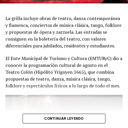
nuestras funciones tengan ganas de volver, porque cada
presentación renueva la experiencia. Detrás de cada
función hay meses de ensayo y un enorme trabajo en
La grilla incluye obras de teatro, danza contemporánea
equipo para emocionar y sorprender al
y flamenca, conciertos de música clásica, tango, folklore
público", expresa Emmanuel Marín.
y propuestas de ópera y zarzuela. Las entradas se
consiguen en la boletería del teatro, con valores
diferenciales para jubilados, residentes y estudiantes.
Con más de 20 años de trayectoria, Tango Furia fue
El Ente Municipal de Turismo y Cultura (EMTURyC) dio a
distinguida con los Premios Estrella de Mar 2024 y
conocer la programación cultural de agosto en el
2026 como Mejor Espectáculo de Danza y con el Premio
Teatro Colón (Hipólito Yrigoyen 1665), que combina
Faro de Oro 2024. Además, Emmanuel Marín y Lola
propuestas de teatro, danza, música clásica, tango,
Gutiérrez Rey obtuvieron el subcampeonato en el
folklore y espectáculos líricos a lo largo de todo el mes.
Mundial de Tango de Buenos Aires.
La compañía también llevó su espectáculo al exterior
tras participar del Festival Mood Indigo, en India, y
realizar una gira por Europa. Además, recibió
CONTINUAR LEYENDO
la Declaración de Interés Cultural como Embajadores