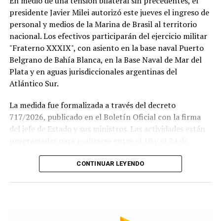
En medio de una tensión bilateral sin precedentes, el
presidente Javier Milei autorizó este jueves el ingreso de
personal y medios de la Marina de Brasil al territorio
nacional. Los efectivos participarán del ejercicio militar
"Fraterno XXXIX", con asiento en la base naval Puerto
Belgrano de Bahía Blanca, en la Base Naval de Mar del
Plata y en aguas jurisdiccionales argentinas del
Atlántico Sur.
La medida fue formalizada a través del decreto
717/2026, publicado en el Boletín Oficial con la firma
del jefe de Estado y sus ministros. Las actividades están
Si se concreta, la visita del Sumo Pontífice sería un
programadas para realizarse entre el 10 y el 24 de
hecho histórico tanto para la institución como para el
agosto.
fútbol argentino.
CONTINUAR LEYENDO
Este ejercicio combinado se realiza de forma anual desde
El Papa llegará a la Argentina en noviembre, en el
1978 y busca incrementar el adiestramiento y la
marco de una gira que también incluye Uruguay y Perú,
interoperabilidad en operaciones navales y anfibias.
donde visitará Buenos Aires, Luján y Córdoba, marcando
Según los considerandos del decreto, el fin es
así la primera visita de un Pontífice a la Argentina en 40