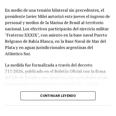
En medio de una tensión bilateral sin precedentes, el
presidente Javier Milei autorizó este jueves el ingreso de
personal y medios de la Marina de Brasil al territorio
nacional. Los efectivos participarán del ejercicio militar
"Fraterno XXXIX", con asiento en la base naval Puerto
Belgrano de Bahía Blanca, en la Base Naval de Mar del
Plata y en aguas jurisdiccionales argentinas del
Atlántico Sur.
La medida fue formalizada a través del decreto
717/2026, publicado en el Boletín Oficial con la firma
del jefe de Estado y sus ministros. Las actividades están
Si se concreta, la visita del Sumo Pontífice sería un
programadas para realizarse entre el 10 y el 24 de
hecho histórico tanto para la institución como para el
agosto.
fútbol argentino.
CONTINUAR LEYENDO
Este ejercicio combinado se realiza de forma anual desde
El Papa llegará a la Argentina en noviembre, en el
1978 y busca incrementar el adiestramiento y la
marco de una gira que también incluye Uruguay y Perú,