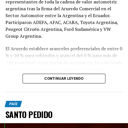
representantes de toda la cadena de valor automotriz
argentina tras la firma del Acuerdo Comercial en el
Sector Automotor entre la Argentina y el Ecuador.
Participaron ADEFA, AFAC, ACARA, Toyota Argentina,
Peugeot Citroën Argentina, Ford Sudamérica y VW
Group Argentina.
El Acuerdo establece aranceles preferenciales de entre 0
% y 10 % para vehículos y arancel del 0 % para más de
140 posiciones arancelarias de autopartes, fortaleciendo
el acceso de la producción argentina al mercado
ecuatoriano.
CONTINUAR LEYENDO
Las nuevas condiciones permitirán más que duplicar las
exportaciones argentinas de vehículos a Ecuador,
ampliar la cantidad de modelos exportados y consolidar
PAÍS
el crecimiento de uno de los principales complejos
SANTO PEDIDO
industriales y exportadores del país.