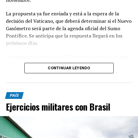
La propuesta ya fue enviada y está a la espera de la
decisión del Vaticano, que deberá determinar si el Nuevo
Gasómetro será parte de la agenda oficial del Sumo
Pontífice. Se anticipa que la respuesta llegará en los
próximos días.
La posible visita de León XIV al estadio tendría un gran
significado simbólico para San Lorenzo, dado el
CONTINUAR LEYENDO
histórico vínculo entre la institución y la Iglesia
Católica.
El club fue fundado por el padre Lorenzo Massa y
PAÍS
mantiene una conexión cercana con Jorge Bergoglio,
Ejercicios militares con Brasil
conocido hincha y uno de los socios más representativos
del Ciclón.
Además, León XIV, como sucesor de Francisco, podría
rendir un homenaje implícito al legado de Bergoglio,