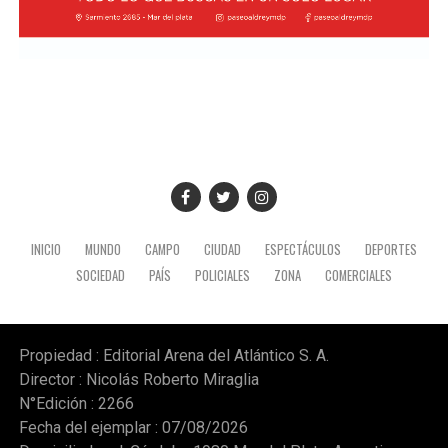
recorrido administrativo con la intervención de la
Comisión de Estudio de Ofertas y Adjudicación, que
tendrá a su cargo la evaluación de las propuestas
presentadas por las empresas interesadas en ejecutar la
obra.
INICIO
MUNDO
CAMPO
CIUDAD
ESPECTÁCULOS
DEPORTES
SOCIEDAD
PAÍS
POLICIALES
ZONA
COMERCIALES
Propiedad : Editorial Arena del Atlántico S. A.
Director : Nicolás Roberto Miraglia
N°Edición : 2266
Fecha del ejemplar : 07/08/2026