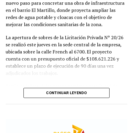
nuevo paso para concretar una obra de infraestructura
en el barrio El Martillo, donde proyecta ampliar las
redes de agua potable y cloacas con el objetivo de
mejorar las condiciones sanitarias de la zona.
La apertura de sobres de la Licitación Privada Nº 20/26
se realizó este jueves en la sede central de la empresa,
ubicada sobre la calle French al 6700. El proyecto
cuenta con un presupuesto oficial de $108.621.226 y
establece un plazo de ejecución de 90 días una vez
adjudicados los trabajos.
Según se informó, las tareas previstas para la red de
agua potable incluyen la colocación de unos 355 metros
CONTINUAR LEYENDO
de cañerías de PVC, la instalación de válvulas y la
ejecución de 29 conexiones domiciliarias. Los trabajos se
desarrollarán en distintos sectores comprendidos por
las calles Pehuajó, Sicilia, Génova y Génova Bis.