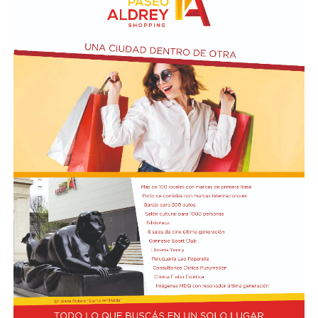
En paralelo, la intervención contempla la extensión de
la red cloacal mediante la instalación de 234 metros de
cañerías colectoras, la realización de 31 conexiones
domiciliarias y la construcción de seis bocas de registro.
Además de la infraestructura subterránea, el proyecto
prevé la reconstrucción de veredas y pavimentos
afectados por las excavaciones, así como la reposición
de material granular en las calles intervenidas.
Desde OSSE destacaron que la ampliación del sistema
cloacal representa un aporte importante para la
protección ambiental, ya que permite disminuir la
utilización de pozos absorbentes y contribuye a
preservar las napas de agua subterránea, además de
mejorar las condiciones de higiene y salubridad para los
vecinos.
Tras la apertura de sobres, el expediente continuará su