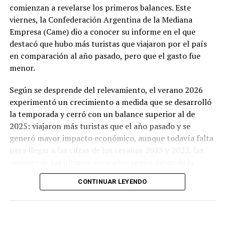
detuvo su marcha.
comienzan a revelarse los primeros balances. Este
viernes, la Confederación Argentina de la Mediana
Como consecuencia del brutal impacto sobre el costado
Empresa (Came) dio a conocer su informe en el que
derecho, el Corolla de los correntinos (domiciliados
destacó que hubo más turistas que viajaron por el país
en Paso de la Patria) terminó su carrera contra un
en comparación al año pasado, pero que el gasto fue
murallón de piedras.
menor.
A raíz de la colisión, en el lugar se produjo la muerte
Según se desprende del relevamiento, el verano 2026
de Mayra Eliana Cardozo (38). La mujer viajaba en la
experimentó un crecimiento a medida que se desarrolló
butaca delantera derecha del coche que conducía su
la temporada y cerró con un balance superior al de
pareja, Pedro Sebastián Fader (37).
2025: viajaron más turistas que el año pasado y se
generó mayor impacto económico, aunque todavía falta
para llegar a las cifras de los veranos 2023 y 2022, las
Mayra Eliana Cardozo (38), una de las víctimas fatales
.
mejores de los últimos siete años según datos de la
propia Came.
En la parte trasera iban las dos hijas de la
CONTINUAR LEYENDO
mujer, Valentina (16) y Martina Báez (15), quienes
De acuerdo al informe, la temporada 2026 finalizó con
sufrieron graves heridas y fueron trasladadas de
30,7 millones de turistas recorriendo el país y un
urgencia a un hospital de la zona.
impacto económico cercano a 11 billones de pesos. La