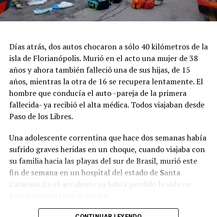
sostuvo.
El concejal también subrayó el acompañamiento de
distintos organismos en los operativos desplegados
Días atrás, dos autos chocaron a sólo 40 kilómetros de la
durante los meses de mayor actividad turística.
isla de Florianópolis. Murió en el acto una mujer de 38
“Tuvimos un gran acompañamiento de la UTOI, la
años y ahora también falleció una de sus hijas, de 15
Patrulla Municipal, Tránsito e Inspección, todos
años, mientras la otra de 16 se recupera lentamente. El
trabajando para que la nocturnidad fuera segura y no
hombre que conducía el auto -pareja de la primera
tuvimos mayores dificultades”, explicó.
fallecida- ya recibió el alta médica. Todos viajaban desde
Paso de los Libres.
Además, puso en valor las instancias de coordinación
previas a los grandes eventos, que muchas veces no son
Una adolescente correntina que hace dos semanas había
visibles para el público. “Hay un trabajo de mesas de
sufrido graves heridas en un choque, cuando viajaba con
coordinación que no siempre se ve: reuniones
su familia hacia las playas del sur de Brasil, murió este
permanentes con los productores de eventos, con el
fin de semana en un hospital del estado de
S
anta
Ministerio de Seguridad de la Provincia, el COM y la
Catarina. En el accidente ya había perdido la vida en
UTOI. Son encuentros que se realizan de manera
forma instantánea su madre.
mensual y que hoy continúan para fortalecer la tarea”,
afirmó.
CONTINUAR LEYENDO