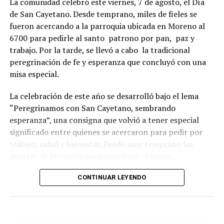
La comunidad celebró este viernes, 7 de agosto, el Día
de San Cayetano. Desde temprano, miles de fieles se
fueron acercando a la parroquia ubicada en Moreno al
6700 para pedirle al santo patrono por pan, paz y
trabajo. Por la tarde, se llevó a cabo la tradicional
peregrinación de fe y esperanza que concluyó con una
misa especial.
La celebración de este año se desarrolló bajo el lema
“Peregrinamos con San Cayetano, sembrando
esperanza”, una consigna que volvió a tener especial
significado entre quienes se acercaron para pedir por
trabajo, salud y bienestar. Desde muy temprano las
puertas de la capilla permanecieron abiertas.
La imagen del santo salió del santuario de Moreno al
CONTINUAR LEYENDO
6700 y fue acompañada por una multitud que recorrió
las calles del barrio. Grandes, jóvenes y niños y fieles se
sumaron al recorrido con banderas, espigas y distintas