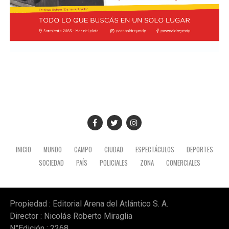
INICIO
MUNDO
CAMPO
CIUDAD
ESPECTÁCULOS
DEPORTES
SOCIEDAD
PAÍS
POLICIALES
ZONA
COMERCIALES
Propiedad : Editorial Arena del Atlántico S. A.
Director : Nicolás Roberto Miraglia
N°Edición : 2268