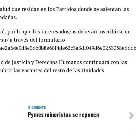
salud que residan en los Partidos donde se asientan las
ledañas.
al, por lo que los interesados/as deberán inscribirse en
ar/ a través del formulario
io/ae2a64e0d8e3db0b8e68f4de62c3a3df049d6e3253358eddd
rio de Justicia y Derechos Humanos continuará con las
ubrir las vacantes del resto de las Unidades
SIGUIENTE
Pymes minoristas se reponen