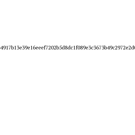
b4917b13e39e16eeef7202b5d8dc1f089e3c3673b49c2972e2d