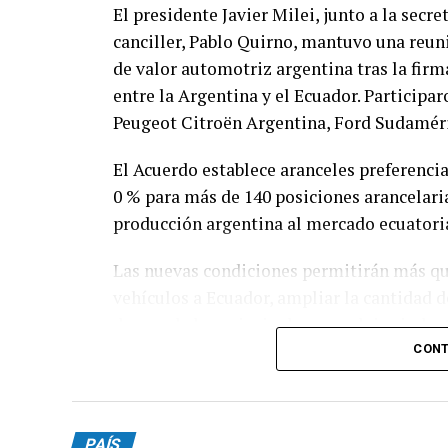
El presidente Javier Milei, junto a la secre
canciller, Pablo Quirno, mantuvo una reun
de valor automotriz argentina tras la fir
entre la Argentina y el Ecuador. Partici
Peugeot Citroën Argentina, Ford Sudamér
El Acuerdo establece aranceles preferencia
0 % para más de 140 posiciones arancelaria
producción argentina al mercado ecuatori
Las nuevas condiciones permitirán más qu
vehículos a Ecuador, ampliar la cantidad 
de uno de los principales complejos indust
CONT
PAÍS