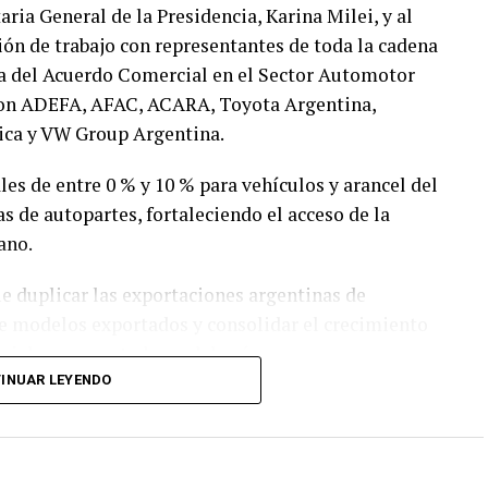
taria General de la Presidencia, Karina Milei, y al
ión de trabajo con representantes de toda la cadena
ma del Acuerdo Comercial en el Sector Automotor
paron ADEFA, AFAC, ACARA, Toyota Argentina,
ica y VW Group Argentina.
les de entre 0 % y 10 % para vehículos y arancel del
s de autopartes, fortaleciendo el acceso de la
ano.
e duplicar las exportaciones argentinas de
de modelos exportados y consolidar el crecimiento
riales y exportadores del país.
INUAR LEYENDO