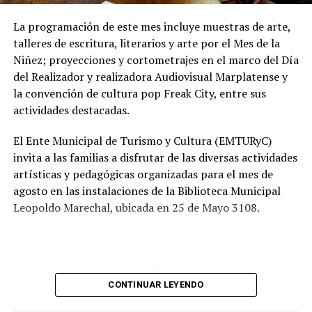
mejorar las condiciones de higiene y salubridad para los
vecinos.
La programación de este mes incluye muestras de arte,
talleres de escritura, literarios y arte por el Mes de la
Tras la apertura de sobres, el expediente continuará su
Niñez; proyecciones y cortometrajes en el marco del Día
recorrido administrativo con la intervención de la
del Realizador y realizadora Audiovisual Marplatense y
Comisión de Estudio de Ofertas y Adjudicación, que
la convención de cultura pop Freak City, entre sus
tendrá a su cargo la evaluación de las propuestas
actividades destacadas.
presentadas por las empresas interesadas en ejecutar la
obra.
El Ente Municipal de Turismo y Cultura (EMTURyC)
invita a las familias a disfrutar de las diversas actividades
artísticas y pedagógicas organizadas para el mes de
agosto en las instalaciones de la Biblioteca Municipal
Leopoldo Marechal, ubicada en 25 de Mayo 3108.
La agenda comienza con la Muestra de Arte “Sábados
Culturales”, a cargo del grupo Cul Mardel, que se podrá
CONTINUAR LEYENDO
visitar del 3 al 14 de agosto de manera gratuita.