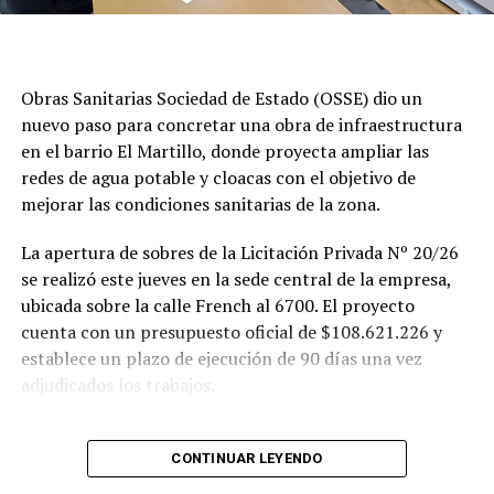
Obras Sanitarias Sociedad de Estado (OSSE) dio un
nuevo paso para concretar una obra de infraestructura
en el barrio El Martillo, donde proyecta ampliar las
redes de agua potable y cloacas con el objetivo de
mejorar las condiciones sanitarias de la zona.
La apertura de sobres de la Licitación Privada Nº 20/26
se realizó este jueves en la sede central de la empresa,
ubicada sobre la calle French al 6700. El proyecto
cuenta con un presupuesto oficial de $108.621.226 y
establece un plazo de ejecución de 90 días una vez
adjudicados los trabajos.
Según se informó, las tareas previstas para la red de
agua potable incluyen la colocación de unos 355 metros
CONTINUAR LEYENDO
de cañerías de PVC, la instalación de válvulas y la