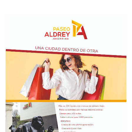
Asimismo, se realizará el Taller de Escritura Expresiva
coordinado por Sandra López Maidana, los miércoles de
10 a 12 en la Biblioteca de Autores Marplatenses,
ubicada en el primer piso del edificio.
Actividades en el marco del Mes de la Niñez
En relación al Ciclo Mes de la Niñez, este viernes 7 de
agosto a las 17:30 se presentarán “Los cuentos de
Charo” y la narración de poesías populares infantiles a
cargo de María del Rosario Gerez Martínez.
En tanto, el viernes 21 a las 17:30 se desarrollará “El
Cerebro Mágico: construyendo preguntas, respuestas y
circuitos”, a cargo de María Paula Algote. Se trata de un
taller práctico de arte, ciencia y tecnología en el que al
finalizar cada participante se lleva su propia creación
terminada. Es una actividad arancelada (incluye