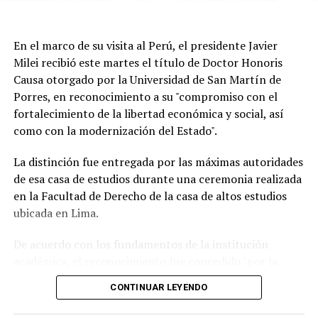
En el marco de su visita al Perú, el presidente Javier
Milei recibió este martes el título de Doctor Honoris
Causa otorgado por la Universidad de San Martín de
Porres, en reconocimiento a su "compromiso con el
fortalecimiento de la libertad económica y social, así
Según la reconstrucción realizada por los
como con la modernización del Estado".
investigadores, Pepa había pasado la noche del lunes en
Maldonado y luego se había ido hacia Punta del Este.
La distinción fue entregada por las máximas autoridades
de esa casa de estudios durante una ceremonia realizada
Un chofer de ómnibus aportó información clave al
en la Facultad de Derecho de la casa de altos estudios
recordar que la había trasladado y permitió a los
ubicada en Lima.
investigadores seguir sus últimos movimientos.
De acuerdo con los fundamentos de la institución
Uno de los momentos que más llamó la atención
académica, el reconocimiento fue concedido "por la
durante la búsqueda fue el relato de una tía de la joven,
defensa de las ideas de la libertad" que impulsa el
quien contó que Pepa había sido vista en una situación
CONTINUAR LEYENDO
mandatario argentino y "por las reformas orientadas a
extraña antes de desaparecer.
la modernización del Estado" implementadas desde el