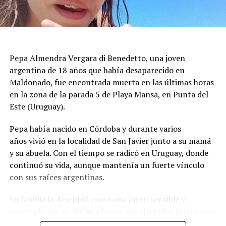
riesgos de colapso. Las tareas priorizaron los inmuebles
con daños visibles antes de autorizar el regreso de los
vecinos, mientras se aseguraba que las estructuras no
presentaran peligro inminente para quienes viven en la
Pepa Almendra Vergara di Benedetto, una joven
zona.
argentina de 18 años que había desaparecido en
El ministro de Protección Civil, Nello Musumeci, advirtió
Maldonado, fue encontrada muerta en las últimas horas
sobre la continuidad de la actividad sísmica y señaló que
en la zona de la parada 5 de Playa Mansa, en Punta del
“nuevos eventos de magnitud superior a 3 podrían
Este (Uruguay).
seguir produciéndose”. La declaración dejó en alerta a
Pepa había nacido en Córdoba y durante varios
las autoridades locales, que mantienen el monitoreo
años vivió en la localidad de San Javier junto a su mamá
para detectar réplicas y coordinar asistencia donde haga
y su abuela. Con el tiempo se radicó en Uruguay, donde
falta.
continuó su vida, aunque mantenía un fuerte vínculo
con sus raíces argentinas.
El episodio ocurrió en los Campos Flégreos, una extensa
Su familia la describió como una joven sensible y
caldera volcánica considerada la más grande de Europa,
reservada. En las últimas horas, sus allegados intentaron
un sector muy vigilado por su actividad subterránea. El
reconstruir qué pasó durante el lunes, cuando perdieron
INGV confirmó los datos del sismo y la poca