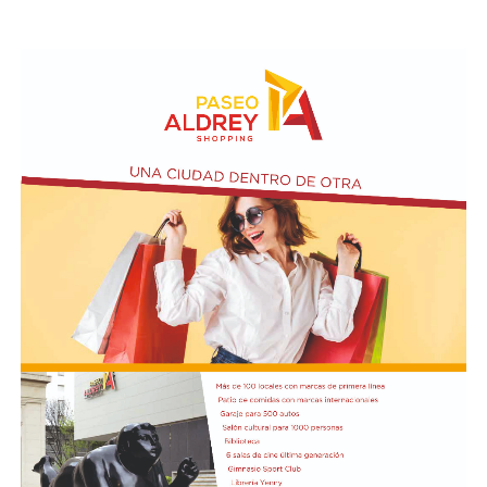
inicio de su gestión.
Según relató, la Policía llegó a pensar que podía estar
atravesando un episodio de confusión o delirio, aunque
la familia aseguró que no encontraba una explicación
para lo ocurrido.
La investigación intenta ahora determinar qué sucedió
durante las últimas horas de la joven. Las autoridades
trabajan con las imágenes de las cámaras de seguridad y
los testimonios de las personas que tuvieron algún
contacto con ella antes del terrible desenlace.
El presidente Javier Milei recibió el título de Doctor
Honoris Cau
sa.
Previamente, Milei participó del acto de juramentación
y toma de mando de la presidenta de Perú, Keiko
Fujimori, realizado en el Congreso de ese país, en el