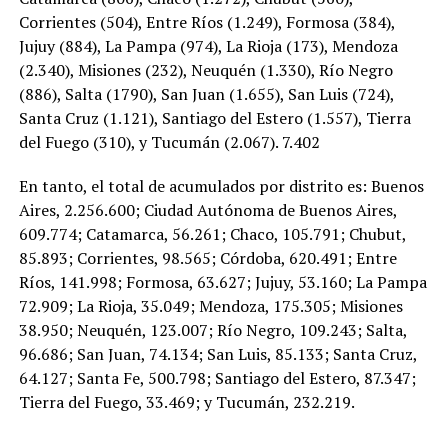
Corrientes (504), Entre Ríos (1.249), Formosa (384),
Jujuy (884), La Pampa (974), La Rioja (173), Mendoza
(2.340), Misiones (232), Neuquén (1.330), Río Negro
(886), Salta (1790), San Juan (1.655), San Luis (724),
Santa Cruz (1.121), Santiago del Estero (1.557), Tierra
del Fuego (310), y Tucumán (2.067). 7.402
En tanto, el total de acumulados por distrito es: Buenos
Aires, 2.256.600; Ciudad Autónoma de Buenos Aires,
609.774; Catamarca, 56.261; Chaco, 105.791; Chubut,
85.893; Corrientes, 98.565; Córdoba, 620.491; Entre
Ríos, 141.998; Formosa, 63.627; Jujuy, 53.160; La Pampa
72.909; La Rioja, 35.049; Mendoza, 175.305; Misiones
38.950; Neuquén, 123.007; Río Negro, 109.243; Salta,
96.686; San Juan, 74.134; San Luis, 85.133; Santa Cruz,
64.127; Santa Fe, 500.798; Santiago del Estero, 87.347;
Tierra del Fuego, 33.469; y Tucumán, 232.219.