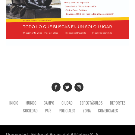
marco de su visita oficial a Lima.
El presidente viajó acompañado por una comitiva
integrada por el canciller Pablo Quirno y la secretaria
general de la Presidencia, Karina Milei.
La actividad formó parte de la agenda oficial del
mandatario en territorio peruano, donde también
mantuvo encuentros institucionales con autoridades
locales.
INICIO
MUNDO
CAMPO
CIUDAD
ESPECTÁCULOS
DEPORTES
SOCIEDAD
PAÍS
POLICIALES
ZONA
COMERCIALES
Propiedad : Editorial Arena del Atlántico S. A.