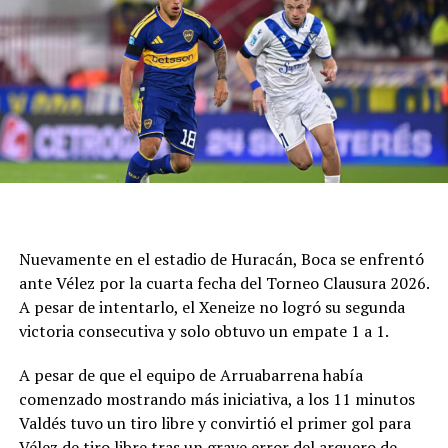
Juárez que, el autor del gol, tocó por encima del arquero
que reaccionó de gran manera para evitar un golazo.
Más allá de necesitar la igualda, los sureños querían
pero no podían y sólo inquietaron con un cabezazo de
Cucchi que controló con esfuerzo Fernández.
La necesidad hizo que Círculo no pudiera defenderse
tanto con la pelota y sufrió por una desventaja corta,
más que por la búsqueda del rival. Y el pitazo final fue
un festejo de desahogo, un objetivo cumplido y ahora a
buscar algo en dos fechas como visitante, frente a
Nuevamente en el estadio de Huracán, Boca se enfrentó
Deportivo Rincón el miércoles y luego en San Luis ante
ante Vélez por la cuarta fecha del Torneo Clausura 2026.
Juventud Unida Universitario.
A pesar de intentarlo, el Xeneize no logró su segunda
victoria consecutiva y solo obtuvo un empate 1 a 1.
Síntesis
A pesar de que el equipo de Arruabarrena había
Círculo Deportivo (1): Pedro Fernández; Julián Vílchez,
comenzado mostrando más iniciativa, a los 11 minutos
Facundo Rojas, Jano Martínez y Rodrigo Torres; Joaquín
Valdés tuvo un tiro libre y convirtió el primer gol para
Bassani, Francisco Grahl, Ramiro Banchio y Marco
Vélez de tiro libre tras un grave error del arquero de