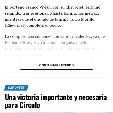
El porteño Franco Vivian, con su Chevrolet, terminó
segundo, tras presionarlo hasta los últimos metros,
mientras que el oriundo de Junín, Franco Morillo
(Chevrolet) completó el podio.
La competencia comenzó con varios incidentes, ya que
Emiliano Stang tuvo una mala largada, quedó
prácticamente detenido durante algunos segundos y
perdió varias posiciones.
En los primeros metros también se produjo un
CONTINUAR LEYENDO
desparramo que dejó a varios autos fuera de pista y
ensució el transcurso de la carrera.
DEPORTES
Poco después, el piloto de Toyota Tomás Fernández
Una victoria importante y necesaria
protagonizó un fuerte accidente al impactar de lleno
contra el paredón y su auto quedó seriamente dañado
para Círculo
por lo que la carrera fue neutralizada.