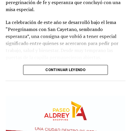
peregrinación de fe y esperanza que concluyó con una
misa especial.
La celebración de este año se desarrolló bajo el lema
“Peregrinamos con San Cayetano, sembrando
esperanza”, una consigna que volvió a tener especial
significado entre quienes se acercaron para pedir por
trabajo, salud y bienestar. Desde muy temprano las
puertas de la capilla permanecieron abiertas.
La imagen del santo salió del santuario de Moreno al
CONTINUAR LEYENDO
6700 y fue acompañada por una multitud que recorrió
las calles del barrio. Grandes, jóvenes y niños y fieles se
sumaron al recorrido con banderas, espigas y distintas
expresiones de fe.
En paralelo, distintos gremios y organizaciones sociales
se sumaron bajo las consignas de paz, pan, tierra, techo
y trabajo, para visibilizar la situación de trabajadores y