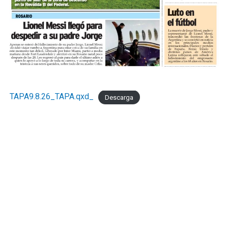
TAPA9.8.26_TAPA.qxd_
Descarga