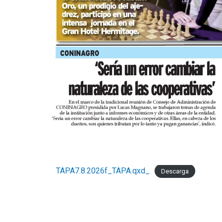
TAPA7.8.2026f_TAPA.qxd_
Descarga