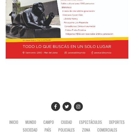
Buenos Aires, Julio Bitelli.
"Varias veces tuve ocasión de conocerle y hablar con él",
recordó Prevost sobre Bergoglio. Ahora, como Papa,
Desde el Palacio del Planalto, el canciller Mauro
regresará a la Argentina con San Lorenzo a la
Vieira calificó los insultos del mandatario argentino
expectativa de una decisión del Vaticano que podría
como "graves e inaceptables". Por su parte, Brasil decidió
quedar grabada en la historia del club.
reducir su representación en el país al nivel de
encargado de negocios.
Pese a que Milei ratificó sus críticas calificando a Lula de
"corrupto", desde la Cancillería argentina intentan
preservar la relación institucional. El canciller Pablo
Quirno calificó de "lamentable" la decisión de Brasil de
bajar el nivel de su representación.
Quirno afirmó en conferencia de prensa
que Argentina decidió no llevar el conflicto a una
instancia diplomática mayor. El funcionario sostuvo que
INICIO
MUNDO
CAMPO
CIUDAD
ESPECTÁCULOS
DEPORTES
existían otros caminos para preservar el vínculo entre
SOCIEDAD
PAÍS
POLICIALES
ZONA
COMERCIALES
ambos países socios.