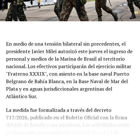
En medio de una tensión bilateral sin precedentes, el
presidente Javier Milei autorizó este jueves el ingreso de
personal y medios de la Marina de Brasil al territorio
nacional. Los efectivos participarán del ejercicio militar
"Fraterno XXXIX", con asiento en la base naval Puerto
Belgrano de Bahía Blanca, en la Base Naval de Mar del
Plata y en aguas jurisdiccionales argentinas del
Atlántico Sur.
La medida fue formalizada a través del decreto
717/2026, publicado en el Boletín Oficial con la firma
del jefe de Estado y sus ministros. Las actividades están
Si se concreta, la visita del Sumo Pontífice sería un
programadas para realizarse entre el 10 y el 24 de
hecho histórico tanto para la institución como para el
agosto.