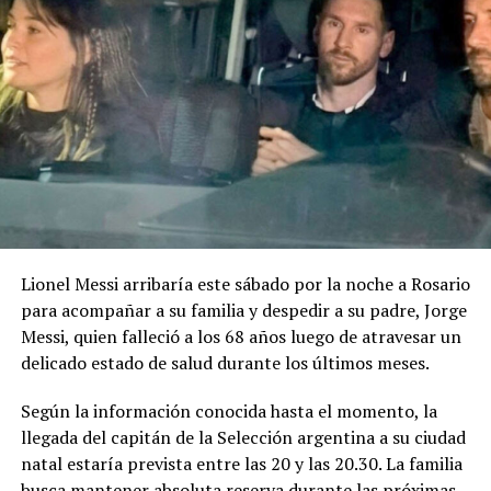
una duración de entre dos y cuatro minutos. El idioma
será el castellano, aunque las bases permiten incorporar
lenguas originarias de manera complementaria.
Uno de los puntos particulares del concurso es que las
bases contemplan expresamente el uso de inteligencia
artificial generativa. Sin embargo, las herramientas
podrán utilizarse solamente como apoyo auxiliar en
determinados procesos.
Lionel Messi arribaría este sábado por la noche a Rosario
La IA podrá intervenir en la edición, mezcla o
para acompañar a su familia y despedir a su padre, Jorge
masterización del audio, en tareas técnicas de
Messi, quien falleció a los 68 años luego de atravesar un
producción y en la generación de acompañamientos
delicado estado de salud durante los últimos meses.
instrumentales utilizados como maquetación. En todos
los casos, la línea melódica principal, la armonía base y
Según la información conocida hasta el momento, la
la estructura de la canción deberán ser de creación
llegada del capitán de la Selección argentina a su ciudad
íntegramente humana.
natal estaría prevista entre las 20 y las 20.30. La familia
busca mantener absoluta reserva durante las próximas
No estará permitido utilizar inteligencia artificial para