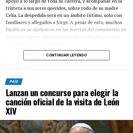
apoyó a lo largo de toda su carrera, y acompañar en la
tristeza a sus seres queridos, sobre todo de su madre
Celia. La despedida será en un ámbito íntimo, solo con
familiares y allegados a Jorge. A pesar de esto, muchos
fanáticos se agolparon en las puertas del cementerio en
donde se espera que descansen los restos de su padre,
para acompañar a la Pulga.
CONTINUAR LEYENDO
Luego de la ceremonia, Messi emprenderá su regreso a
Miami, aunque desde el club no piensan apresurarlo.
Esta noche se perfilaba como titular ante Rayados de
Monterrey, por la fase de grupos de la Leagues Cup,
PAÍS
pero fue desafectado.
Lanzan un concurso para elegir la
Desde las primeras horas de la mañana, el capitán de la
canción oficial de la visita de León
Selección y su familia recibieron innumerables muestras
XIV
de cariño de todo el fútbol mundial: mensajes de
Barcelona, Real Madrid, y también de Rosario Central y
Newell’s. La pérdida de su padre, hombre clave en su