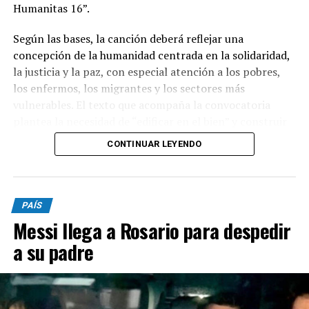
Humanitas 16”.
Según las bases, la canción deberá reflejar una
concepción de la humanidad centrada en la solidaridad,
la justicia y la paz, con especial atención a los pobres,
los enfermos, los migrantes y los sectores más
vulnerables. El texto que acompaña la convocatoria
plantea la necesidad de “edificar en el bien” y construir
una sociedad donde el ser humano ocupe un lugar
CONTINUAR LEYENDO
central.
Podrán participar argentinos mayores de 18 años, tanto
PAÍS
de manera individual como grupal. Las canciones
Messi llega a Rosario para despedir
deberán ser inéditas, haber sido compuestas
específicamente para el concurso y no haber sido
a su padre
publicadas anteriormente en plataformas como
YouTube, Spotify o redes sociales.
El género musical será libre y las obras deberán tener